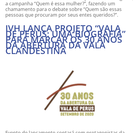
a campanha “Quem é essa mulher?”, fazendo um
chamamento para o debate sobre “Quem são essas
pessoas que procuram por seus entes queridos?”.
IVH LANÇA PROJETO “VALA
DE PERUS: UMA BIOGRAFIA”
PARA MARCAR OS 30 ANOS
DA ABERTURA DA VALA
CLANDESTINA
Evento de lançamento contará com protagonistas da