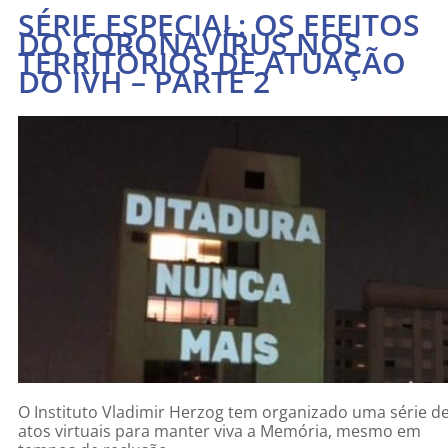
SÉRIE ESPECIAL: OS EFEITOS
DO CORONAVÍRUS NOS
TERRITÓRIOS DE ATUAÇÃO
DO IVH – PARTE 2
O Instituto Vladimir Herzog tem organizado uma série d
atos virtuais para manter viva a Memória, mesmo em