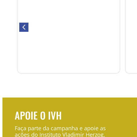
FRONTEIRAS DA INFORMAÇÃO:
RELATÓRIO SOBRE JORNALISMO
E VIOLÊNCIA NA AMAZÔNIA
Publicação
Jornalismo e Liberdade de
Expressão
APOIE O IVH
Faça parte da campanha e apoie as
ações do Instituto Vladimir Herzog.