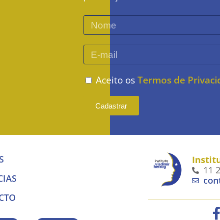
Aceito os
Termos de Privac
Cadastrar
S
Instit
11 
CIAS
con
CTO