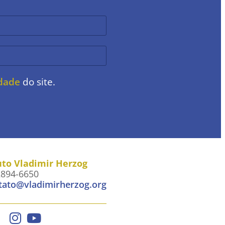
idade
do site.
uto Vladimir Herzog
2894-6650
tato@vladimirherzog.org