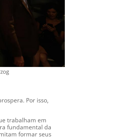
rzog
rospera. Por isso,
 que trabalham em
edra fundamental da
ermitam formar seus