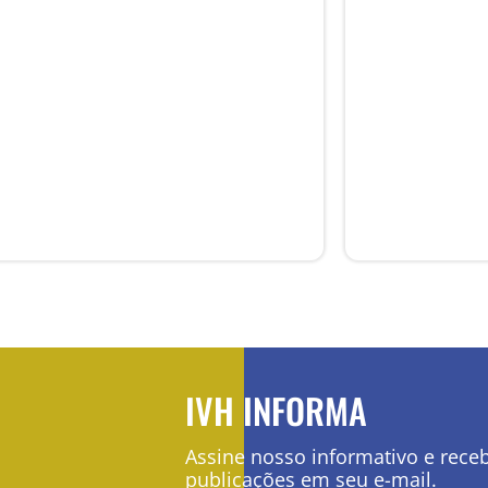
PRÊMIO JOVEM JORNALISTA
SOBRE DES
FERNANDO PACHECO JORDÃO
DEMOCRACI
HUMANOS
Premiação
Jornalismo e Liberdade de
Jornalismo e
Expressão
Expressão
IVH INFORMA
Assine nosso informativo e rece
publicações em seu e-mail.