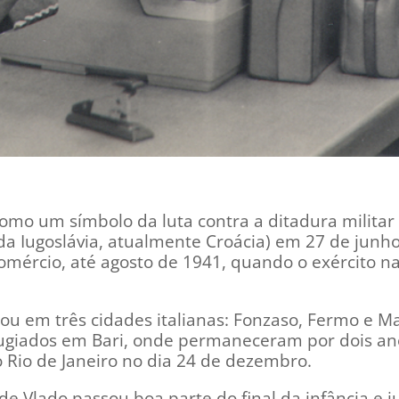
o um símbolo da luta contra a ditadura militar b
da Iugoslávia, atualmente Croácia) em 27 de junh
mércio, até agosto de 1941, quando o exército na
rou em três cidades italianas: Fonzaso, Fermo e M
giados em Bari, onde permaneceram por dois ano
Rio de Janeiro no dia 24 de dezembro.
nde Vlado passou boa parte do final da infância e 