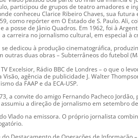
aulo, participou de grupos de teatro amadores e i
 onde conheceu Clarice Ribeiro Chaves, sua futura 
9, como repórter em O Estado de S. Paulo. Ali, c
il e a posse de Jânio Quadros. Em 1962, foi à Argent
 a carreira no jornalismo cultural, em especial à c
 se dedicou à produção cinematográfica, produz
outras duas obras – Subterrâneos do futebol (Ma
TV Excelsior, Rádio BBC de Londres – o que o lev
ta Visão, agência de publicidade J. Walter Thompson
alismo da FAAP e da ECA-USP.
973, a convite do amigo Fernando Pacheco Jordão,
o assumiu a direção de jornalismo em setembro de
o Vlado na emissora. O próprio jornalista combi
gatório.
 do Destacamento de Operações de Informação –