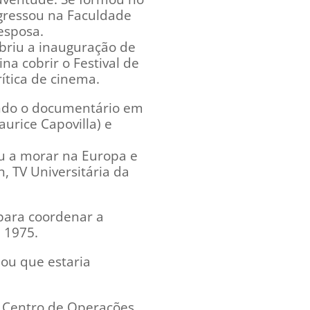
ngressou na Faculdade
esposa.
obriu a inauguração de
ina cobrir o Festival de
rítica de cinema.
indo o documentário em
urice Capovilla) e
ou a morar na Europa e
, TV Universitária da
 para coordenar a
 1975.
nou que estaria
 Centro de Operações