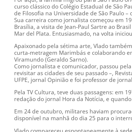
curso clássico do Colégio Estadual de São P
de Filosofia na Universidade de São Paulo –
Sua carreira como jornalista começou em 195
Brasília, a visita de Jean-Paul Sartre ao Bras
Mar del Plata. Entusiasmado, na volta iniciou
Apaixonado pela sétima arte, Vlado também
curta-metragem Marimbás e colaborando em 
Viramundo (Geraldo Sarno).
Como jornalista e comunicador, passou pela 
revisitar as cidades de seu passado –, Revis
UFPE, jornal Opinião e foi professor de jorn
Pela TV Cultura, teve duas passagens: em 1
redação do jornal Hora da Notícia, e quand
Em 24 de outubro, militares haviam procurad
disponível na manhã do dia 25 para o interro
Vlado compareceu espontaneamente à sede