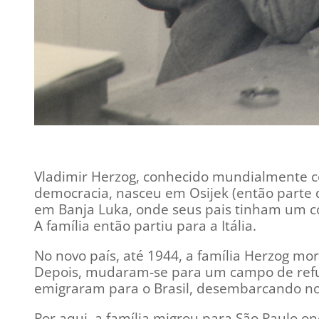
Vladimir Herzog, conhecido mundialmente com
democracia, nasceu em Osijek (então parte 
em Banja Luka, onde seus pais tinham um co
A família então partiu para a Itália.
No novo país, até 1944, a família Herzog mo
Depois, mudaram-se para um campo de refu
emigraram para o Brasil, desembarcando no 
Por aqui, a família migrou para São Paulo o