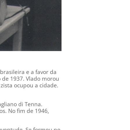
rasileira e a favor da
o de 1937. Vlado morou
zista ocupou a cidade.
agliano di Tenna.
s. No fim de 1946,
juventude. Se formou no