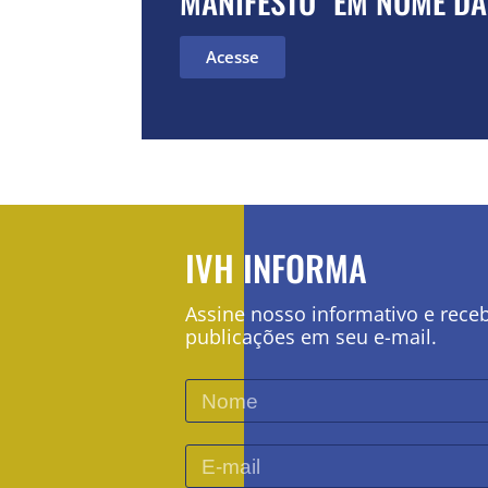
MANIFESTO "EM NOME DA
Acesse
IVH INFORMA
Assine nosso informativo e rece
publicações em seu e-mail.