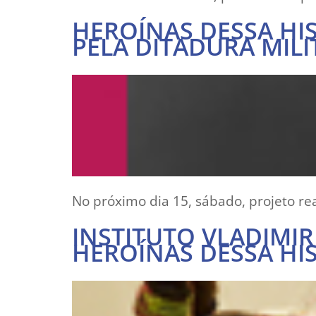
HEROÍNAS DESSA HI
PELA DITADURA MILI
No próximo dia 15, sábado, projeto re
INSTITUTO VLADIMI
HEROÍNAS DESSA HI