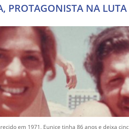
A, PROTAGONISTA NA LUTA
recido em 1971, Eunice tinha 86 anos e deixa cinco