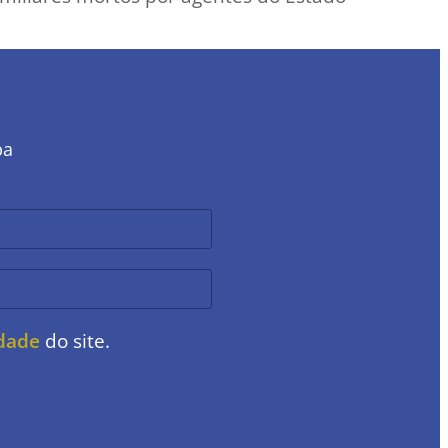
ba
idade
do site.