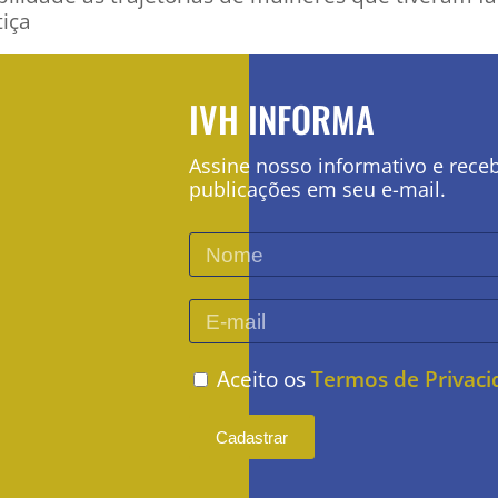
iça
IVH INFORMA
Assine nosso informativo e rece
publicações em seu e-mail.
Aceito os
Termos de Privac
Cadastrar