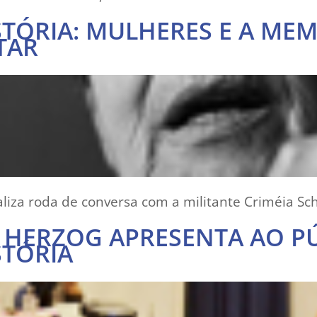
STÓRIA: MULHERES E A ME
TAR
aliza roda de conversa com a militante Criméia S
R HERZOG APRESENTA AO P
STÓRIA