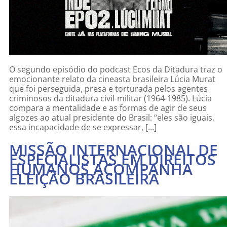
O segundo episódio do podcast Ecos da Ditadura traz o
emocionante relato da cineasta brasileira Lúcia Murat
que foi perseguida, presa e torturada pelos agentes
criminosos da ditadura civil-militar (1964-1985). Lúcia
compara a mentalidade e as formas de agir de seus
algozes ao atual presidente do Brasil: “eles são iguais,
essa incapacidade de se expressar, […]
MISSÃO INTERNACIONAL DE
ESPECIALISTAS EM DIREITOS
HUMANOS ACOMPANHA
ELEIÇÃO BRASILEIRA