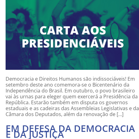
Democracia e Direitos Humanos são indissociáveis! Em
setembro deste ano comemora-se o Bicentenário da
Independência do Brasil. Em outubro, o povo brasileiro
vai às urnas para eleger quem exercerá a Presidência da
República. Estarão também em disputa os governos
estaduais e as cadeiras das Assembleias Legislativas e da
Câmara dos Deputados, além da renovação de […]
EM DEFESA DA DEMOCRACIA
E DA JUSTIÇA