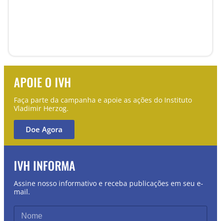
MEMÓRIA E TRANSFORMAÇÃO: O DOCUMENTÁRIO
POLÍTICO NA AMÉRICA LATINA ONTEM E HOJE
Evento
Memória, Verdade e Justiça
APOIE O IVH
Faça parte da campanha e apoie as ações do Instituto
Vladimir Herzog.
Doe Agora
IVH INFORMA
Assine nosso informativo e receba publicações em seu e-
mail.