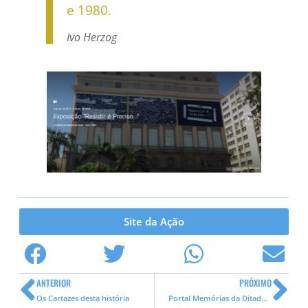
e 1980.
Ivo Herzog
Site da Ação
ANTERIOR
PRÓXIMO
Os Cartazes desta história
Portal Memórias da Ditadura