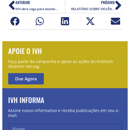
ANTERIOR
PRÓXIMO
IVH abre vaga para Assistente de Jornalismo e Liberdade de Expressão
RELATÓRIO SOBRE VIOLÊNCIA CONTRA JORNALISTAS E COMUNICADORES NA AMAZÔNIA É LANÇADO EM BRASÍLIA
APOIE O IVH
Faça parte da campanha e apoie as ações do Instituto
Vladimir Herzog.
Doe Agora
IVH INFORMA
Assine nosso informativo e receba publicações em seu e-
mail.