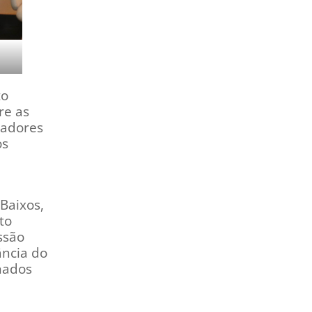
to
re as
cadores
os
Baixos,
to
ssão
ância do
nados