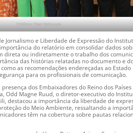
Créditos: César Rebouças
de Jornalismo e Liberdade de Expressão do Institu
 importância do relatório em consolidar dados sob
m direta ou indiretamente o trabalho dos comuni
rtância das histórias relatadas no documento e d
, como as recomendações endereçadas ao Estado
 segurança para os profissionais de comunicação.
 presença dos Embaixadores do Reino dos Países 
a, Odd Magne Ruud, o diretor-executivo do Institu
tili, destacou a importância da liberdade de expre
proteção do Meio Ambiente, ressaltando a import
unicadores têm na cobertura sobre pautas relacio