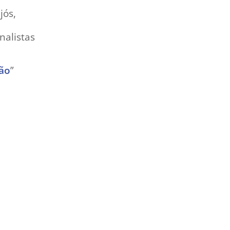
jós,
nalistas
ção
”