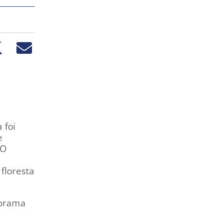
 foi
e
 O
floresta
norama