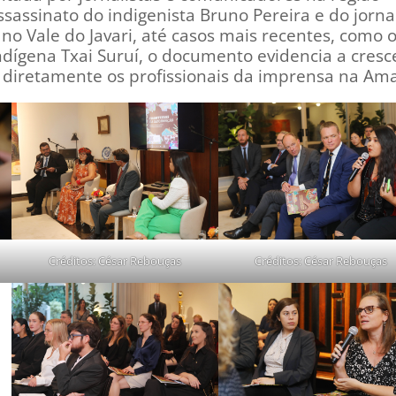
sassinato do indigenista Bruno Pereira e do jornal
 no Vale do Javari, até casos mais recentes, como 
ndígena Txai Suruí, o documento evidencia a cresc
e diretamente os profissionais da imprensa na Am
Créditos: César Rebouças
Créditos: César Rebouças