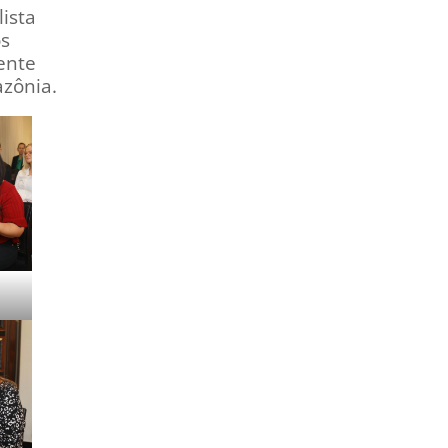
ista
os
ente
azônia.