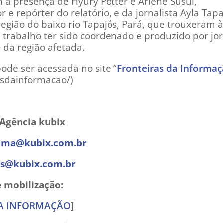
 a presença de Hyury Potter e Ariene Susui,
e repórter do relatório, e da jornalista Ayla Tapa
egião do baixo rio Tapajós, Pará, que trouxeram à
 trabalho ter sido coordenado e produzido por jor
 da região afetada.
 pode ser acessada no site “
Fronteiras da Informa
rasdainformacao/)
 Agência kubix
lima@kubix.com.br
es@kubix.com.br
e mobilização:
 DA INFORMAÇÃO
]