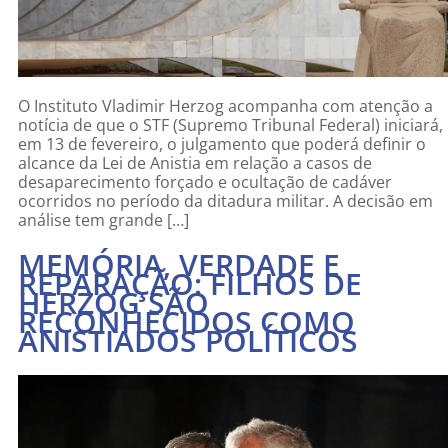
O Instituto Vladimir Herzog acompanha com atenção a
notícia de que o STF (Supremo Tribunal Federal) iniciará,
em 13 de fevereiro, o julgamento que poderá definir o
alcance da Lei de Anistia em relação a casos de
desaparecimento forçado e ocultação de cadáver
ocorridos no período da ditadura militar. A decisão em
análise tem grande […]
MEMÓRIA, VERDADE E
REPARAÇÃO: FILHOS DE
HERZOG SÃO
RECONHECIDOS COMO
ANISTIADOS POLÍTICOS