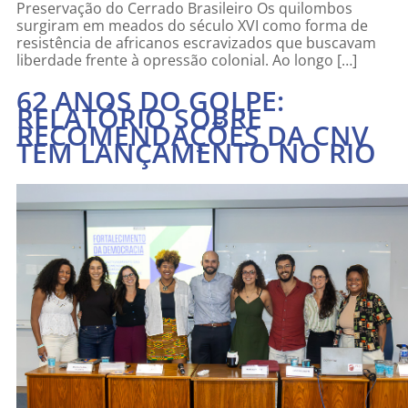
Preservação do Cerrado Brasileiro Os quilombos
surgiram em meados do século XVI como forma de
resistência de africanos escravizados que buscavam
liberdade frente à opressão colonial. Ao longo […]
62 ANOS DO GOLPE:
RELATÓRIO SOBRE
RECOMENDAÇÕES DA CNV
TEM LANÇAMENTO NO RIO