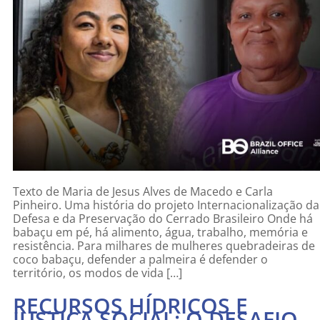
Texto de Maria de Jesus Alves de Macedo e Carla
Pinheiro. Uma história do projeto Internacionalização da
Defesa e da Preservação do Cerrado Brasileiro Onde há
babaçu em pé, há alimento, água, trabalho, memória e
resistência. Para milhares de mulheres quebradeiras de
coco babaçu, defender a palmeira é defender o
território, os modos de vida […]
RECURSOS HÍDRICOS E
JUSTIÇA SOCIAL: O DESAFIO