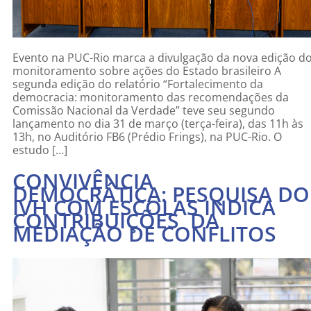
Evento na PUC-Rio marca a divulgação da nova edição d
monitoramento sobre ações do Estado brasileiro A
segunda edição do relatório “Fortalecimento da
democracia: monitoramento das recomendações da
Comissão Nacional da Verdade” teve seu segundo
lançamento no dia 31 de março (terça-feira), das 11h às
13h, no Auditório FB6 (Prédio Frings), na PUC-Rio. O
estudo […]
CONVIVÊNCIA
DEMOCRÁTICA: PESQUISA DO
IVH COM ESCOLAS INDICA
CONTRIBUIÇÕES DA
MEDIAÇÃO DE CONFLITOS