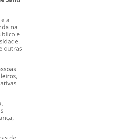
 e a
inda na
blico e
osidade.
e outras
essoas
leiros,
ativas
a,
es
ança,
ras de