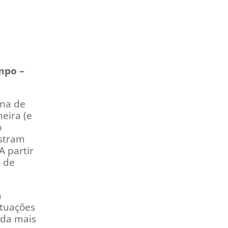
mpo –
ana de
eira (e
o
ostram
A partir
o de
m
ituações
nda mais