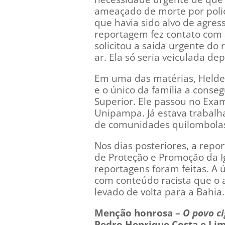
ameaçado de morte por policia
que havia sido alvo de agres
reportagem fez contato com a
solicitou a saída urgente do 
ar. Ela só seria veiculada de
Em uma das matérias, Helder
e o único da família a conse
Superior. Ele passou no Exa
Unipampa. Já estava trabalh
de comunidades quilombolas. 
Nos dias posteriores, a repo
de Proteção e Promoção da I
reportagens foram feitas. A 
com conteúdo racista que o 
levado de volta para a Bahia.
Menção honrosa –
O povo ci
Pedro Henrique Costa e Lim