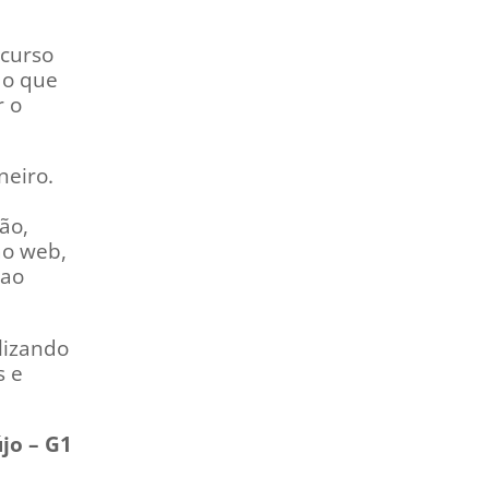
 curso
 o que
r o
neiro.
ão,
ão web,
 ao
lizando
s e
jo – G1