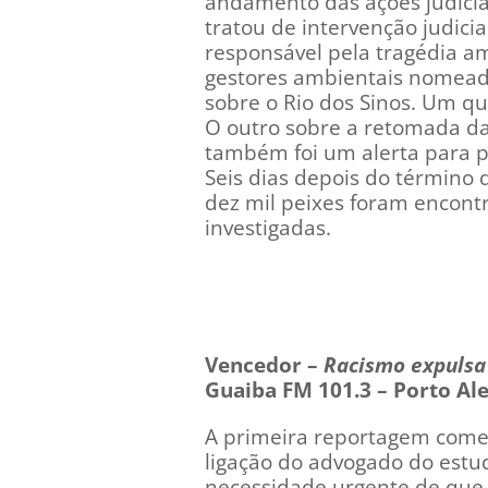
andamento das ações judiciai
tratou de intervenção judici
responsável pela tragédia a
gestores ambientais nomeados
sobre o Rio dos Sinos. Um q
O outro sobre a retomada d
também foi um alerta para po
Seis dias depois do término 
dez mil peixes foram encontr
investigadas.
Vencedor –
Racismo expulsa 
Guaiba FM 101.3 – Porto Al
A primeira reportagem começ
ligação do advogado do estud
necessidade urgente de que 