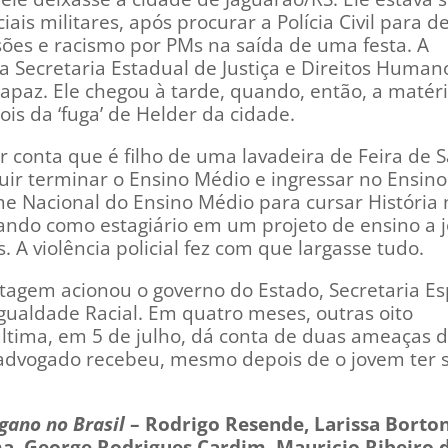
is militares, após procurar a Polícia Civil para d
sões e racismo por PMs na saída de uma festa. A
 Secretaria Estadual de Justiça e Direitos Human
rapaz. Ele chegou à tarde, quando, então, a matéri
pois da ‘fuga’ de Helder da cidade.
 conta que é filho de uma lavadeira de Feira de 
guir terminar o Ensino Médio e ingressar no Ensino
me Nacional do Ensino Médio para cursar História 
ando como estagiário em um projeto de ensino a 
A violência policial fez com que largasse tudo.
rtagem acionou o governo do Estado, Secretaria Es
gualdade Racial. Em quatro meses, outras oito
última, em 5 de julho, dá conta de duas ameaças 
advogado recebeu, mesmo depois de o jovem ter 
gano no Brasil
– Rodrigo Resende, Larissa Borton
a, George Rodrigues Cardim, Mauricio Ribeiro d