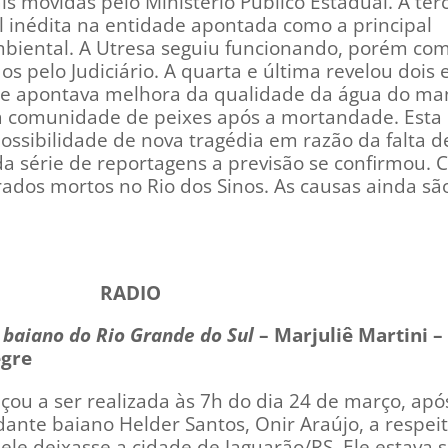
s movidas pelo Ministério Público Estadual. A ter
al inédita na entidade apontada como a principal
mbiental. A Utresa seguiu funcionando, porém co
 pelo Judiciário. A quarta e última revelou dois 
ue apontava melhora da qualidade da água do man
a comunidade de peixes após a mortandade. Esta 
ssibilidade de nova tragédia em razão da falta d
da série de reportagens a previsão se confirmou. 
ados mortos no Rio dos Sinos. As causas ainda sã
RADIO
baiano do Rio Grande do Sul
– Marjuliê Martini –
egre
ou a ser realizada às 7h do dia 24 de março, apó
ante baiano Helder Santos, Onir Araújo, a respei
ele deixasse a cidade de Jaguarão/RS. Ele estava 