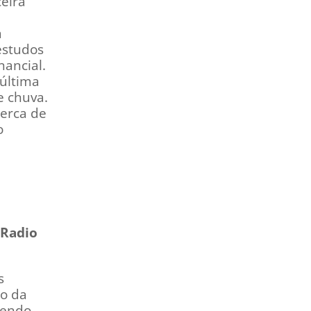
ceira
m
estudos
ancial.
última
e chuva.
Cerca de
o
 Radio
s
to da
sendo