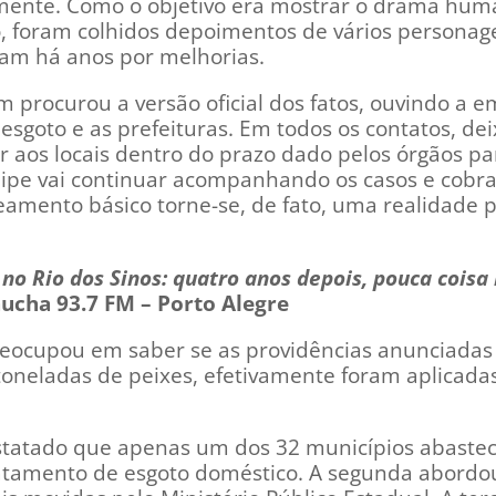
almente. Como o objetivo era mostrar o drama hu
o, foram colhidos depoimentos de vários personag
tam há anos por melhorias.
 procurou a versão oficial dos fatos, ouvindo a 
 esgoto e as prefeituras. Em todos os contatos, de
ar aos locais dentro do prazo dado pelos órgãos pa
uipe vai continuar acompanhando os casos e cobr
eamento básico torne-se, de fato, uma realidade 
 no Rio dos Sinos: quatro anos depois, pouca cois
ucha 93.7 FM – Porto Alegre
reocupou em saber se as providências anunciada
neladas de peixes, efetivamente foram aplicada
nstatado que apenas um dos 32 municípios abaste
atamento de esgoto doméstico. A segunda abordo