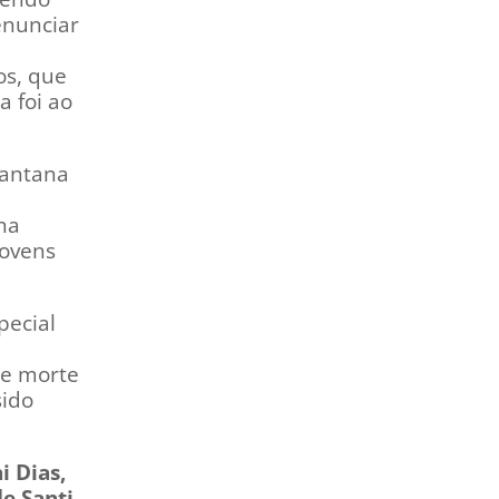
enunciar
os, que
a foi ao
Santana
na
jovens
pecial
de morte
sido
i Dias,
e Santi