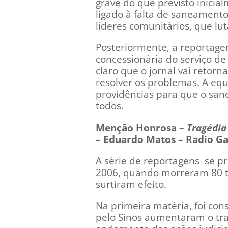
grave do que previsto inici
ligado à falta de saneament
líderes comunitários, que lu
Posteriormente, a reportagem
concessionária do serviço de
claro que o jornal vai retorn
resolver os problemas. A eq
providências para que o san
todos.
Menção Honrosa –
Tragédia
– Eduardo Matos – Radio Ga
A série de reportagens se p
2006, quando morreram 80 to
surtiram efeito.
Na primeira matéria, foi co
pelo Sinos aumentaram o tr