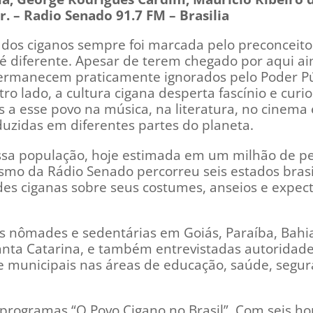
r. – Radio Senado 91.7 FM – Brasilia
 dos ciganos sempre foi marcada pelo preconceito
 é diferente. Apesar de terem chegado por aqui a
permanecem praticamente ignorados pelo Poder Pú
ro lado, a cultura cigana desperta fascínio e curi
s a esse povo na música, na literatura, no cinema 
duzidas em diferentes partes do planeta.
ssa população, hoje estimada em um milhão de p
lismo da Rádio Senado percorreu seis estados brasi
s ciganas sobre seus costumes, anseios e expect
 nômades e sedentárias em Goiás, Paraíba, Bahi
Santa Catarina, e também entrevistadas autoridad
 e municipais nas áreas de educação, saúde, segur
 programas “O Povo Cigano no Brasil”. Com seis ho