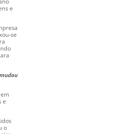
mano
ens e
empresa
ixou-se
ra
ando
para
a mudou
s em
s e
cidos
u o