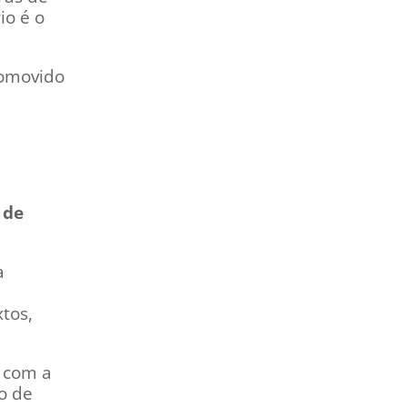
io é o
romovido
 de
a
tos,
r com a
o de