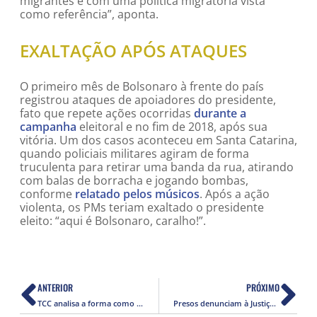
migrantes e com uma política migratória vista
como referência”, aponta.
EXALTAÇÃO APÓS ATAQUES
O primeiro mês de Bolsonaro à frente do país
registrou ataques de apoiadores do presidente,
fato que repete ações ocorridas
durante a
campanha
eleitoral e no fim de 2018, após sua
vitória. Um dos casos aconteceu em Santa Catarina,
quando policiais militares agiram de forma
truculenta para retirar uma banda da rua, atirando
com balas de borracha e jogando bombas,
conforme
relatado pelos músicos
. Após a ação
violenta, os PMs teriam exaltado o presidente
eleito: “aqui é Bolsonaro, caralho!”.
ANTERIOR
PRÓXIMO
TCC analisa a forma como jornais noticiaram a morte de Herzog
Presos denunciam à Justiça tortura em quartel no Rio de Janeiro