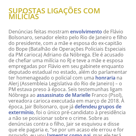
SUPOSTAS LIGAÇÕES COM
MILÍCIAS
Denúncias feitas mostram
envolvimento
de Flávio
Bolsonaro, senador eleito pelo Rio de Janeiro e filho
do presidente, com a mãe e esposa do ex-capitão
do Bope (Batalhão de Operações Policiais Especiais
da PM carioca) Adriano da Nóbrega. Ele é acusado
de chefiar uma milícia no RJ e teve a mãe e esposa
empregadas por Flávio em seu gabinete enquanto
deputado estadual no estado, além do parlamentar
ter homenageado o policial com uma
honraria
na
Alerj (Assembleia Legislativa do Rio de Janeiro) – o
PM estava preso à época. Seis testemunhas ligam
Nóbrega ao
assassinato de Marielle
Franco (Psol),
vereadora carioca executada em março de 2018. À
época, Jair Bolsonaro, que já
defendeu grupos de
extermínio
, foi o único pré-candidato à presidência
a não se posicionar sobre o crime. Sobre as
denúncias contra o filho, Jair se esquivou e disse
que ele pagaria e, “se por um acaso ele errou e for
provado, eu vou
lamentar como pai
, mas ele terá