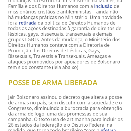
mudanças na estrutura do Ministério da Mulher, da
Família e dos Direitos Humanos com a
inclusão
de
missionários cristãos e antifeministas – ainda não
há mudanças práticas no Ministério. Uma novidade
foi a
retirada
da política de Direitos Humanos de
todas as ações destinadas à garantia de direitos de
lésbicas, gays, bissexuais, transexuais e demais
grupos LGBTs. Antes da mudança, o Ministério dos
Direitos Humanos contava com a Diretoria de
Promoção dos Direitos de Lésbicas, Gays,
Bissexuais, Travestis e Transexuais. Ameaças e
ataques promovidos por apoiadores de Bolsonaro
tem sido constante (leia abaixo).
POSSE DE ARMA LIBERADA
Jair Bolsonaro assinou o decreto que altera a posse
de armas no país, sem discutir com a sociedade e o
Congresso, diminuindo a burocracia para obtenção
da arma de fogo, uma das promessas de sua
campanha. O texto usa de artimanha para incluir os
26 estados da federação e o Distrito Federal na
medida, que torna todo brasileiro “com a
efetiva