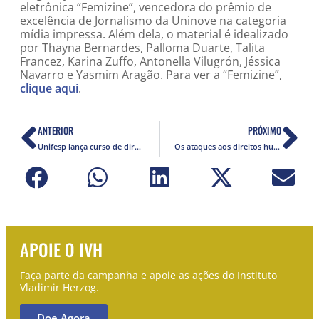
eletrônica “Femizine”, vencedora do prêmio de
excelência de Jornalismo da Uninove na categoria
mídia impressa. Além dela, o material é idealizado
por Thayna Bernardes, Palloma Duarte, Talita
Francez, Karina Zuffo, Antonella Vilugrón, Jéssica
Navarro e Yasmim Aragão. Para ver a “Femizine”,
clique aqui
.
ANTERIOR
PRÓXIMO
Unifesp lança curso de direitos humanos em parceria com o IVH
Os ataques aos direitos humanos no 1º mês do governo Bolsonaro
APOIE O IVH
Faça parte da campanha e apoie as ações do Instituto
Vladimir Herzog.
Doe Agora