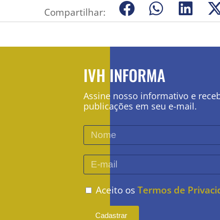
Compartilhar:
IVH INFORMA
Assine nosso informativo e rece
publicações em seu e-mail.
Aceito os
Termos de Privac
Cadastrar