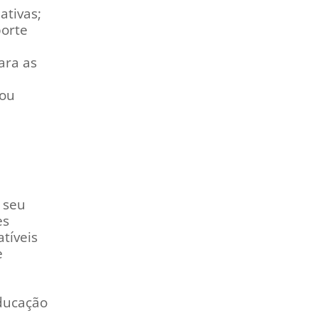
ativas;
porte
ara as
/ou
 seu
es
tíveis
e
educação