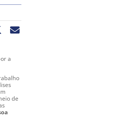
por a
rabalho
lises
 em
meio de
as
soa