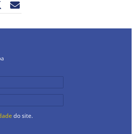
ba
idade
do site.