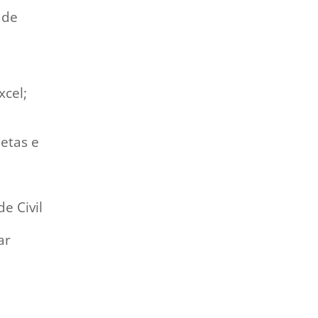
 de
xcel;
metas e
e Civil
ar