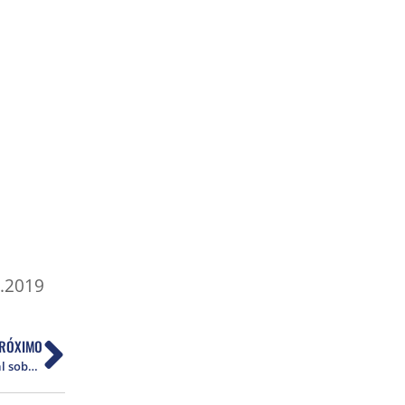
3.2019
RÓXIMO
Estudante de jornalismo faz reportagem especial sobre Audálio Dantas. Confira!