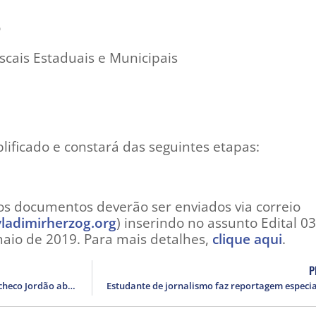
o
scais Estaduais e Municipais
plificado e constará das seguintes etapas:
os documentos deverão ser enviados via correio
ladimirherzog.org
) inserindo no assunto Edital 0
maio de 2019. Para mais detalhes,
clique aqui
.
P
Prêmio Jovem Jornalista Fernando Pacheco Jordão abre inscrições para sua 11ª edição