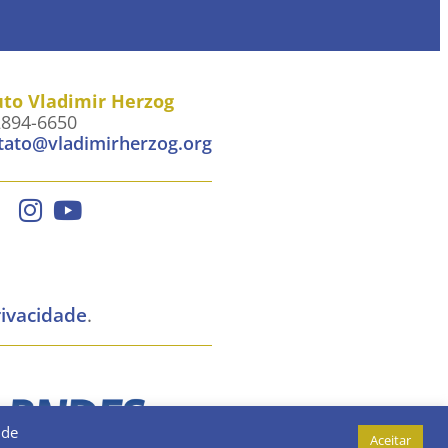
uto Vladimir Herzog
2894-6650
tato@vladimirherzog.org
rivacidade
.
 de
Aceitar