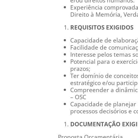
e/ou direitos humanos.
Experiência comprovada 
Direito à Memória, Verda
REQUISITOS EXIGIDOS
Capacidade de elaboraçã
Facilidade de comunica
Interesse pelos temas so
Potencial para o exercíc
prazos;
Ter domínio de conceito
estratégico e/ou particip
Compreender a dinâmica
– OSC
Capacidade de planejar 
processos decisórios e co
DOCUMENTAÇÃO EXIG
Proposta Orçamentária