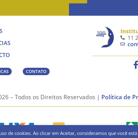
S
Instit
11 
CIAS
con
CTO
ICAS
CONTATO
26 – Todos os Direitos Reservados |
Política de P
uso de cookies. Ao clicar em Aceitar, consideramos que você está