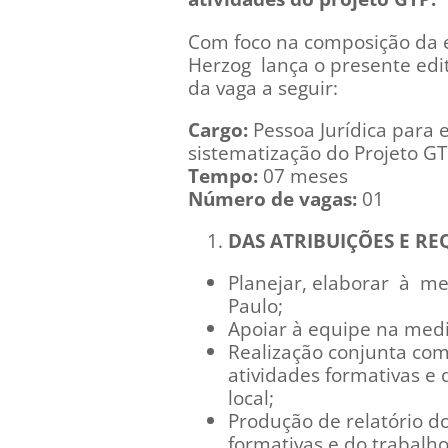
Com foco na composição da 
Herzog lança o presente edit
da vaga a seguir:
Cargo:
Pessoa Jurídica para e
sistematização do Projeto G
Tempo:
07 meses
Número de vagas:
01
DAS ATRIBUIÇÕES E RE
Planejar, elaborar à
me
Paulo;
Apoiar à equipe na medi
Realização conjunta co
atividades formativas e 
local;
Produção de relatório d
formativas e do trabalh