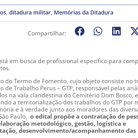
,
,
nos
ditadura militar
Memórias da Ditadura
Compartilhar:
está em busca de profissional específico para com
tos.
ão do Termo de Fomento, cujo objeto consiste no t
o de Trabalho Perus – GTP, responsável pelas aná
dos na vala clandestina do Cemitério Dom Bosco,
do a territorialização dos trabalhos do GTP por 
mória e à verdade junto aos moradores das divers
 São Paulo,
o edital propõe a contratação de pes
elaboração metodológico, gestão, logística e
antação, desenvolvimento/acompanhamento das