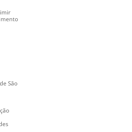
dimir
himento
 de São
ação
des