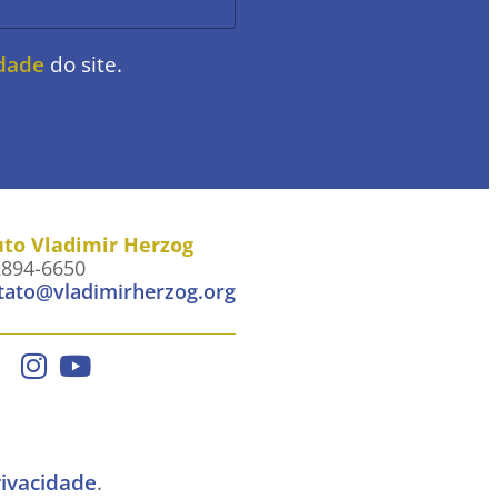
idade
do site.
uto Vladimir Herzog
2894-6650
tato@vladimirherzog.org
rivacidade
.