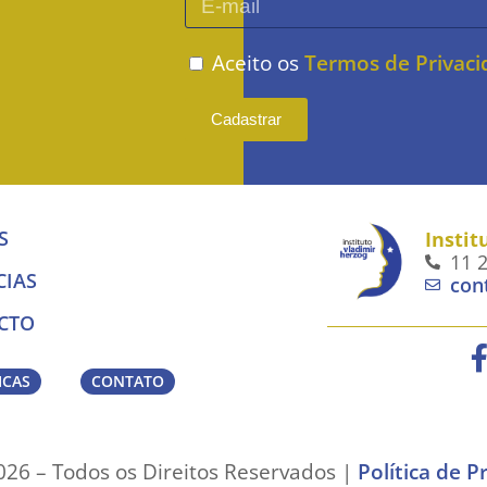
Aceito os
Termos de Privac
Cadastrar
S
Instit
11 
CIAS
con
CTO
ICAS
CONTATO
26 – Todos os Direitos Reservados |
Política de P