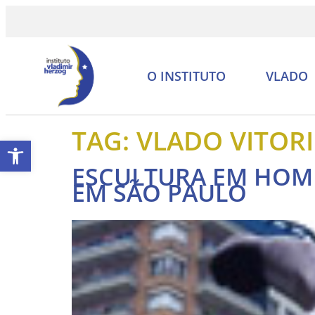
O INSTITUTO
VLADO
TAG:
VLADO VITOR
Abrir a barra de ferramentas
ESCULTURA EM HOM
EM SÃO PAULO