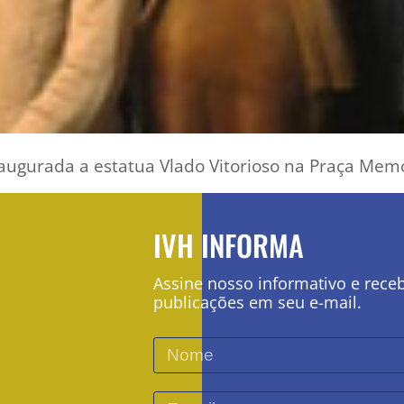
augurada a estatua Vlado Vitorioso na Praça Memo
IVH INFORMA
Assine nosso informativo e rece
publicações em seu e-mail.