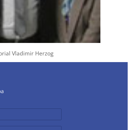
rial Vladimir Herzog
ba