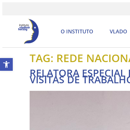
O INSTITUTO
VLADO
TAG:
REDE NACION
Abrir a barra de ferramentas
RELATORA ESPECIAL 
VISITAS DE TRABALH