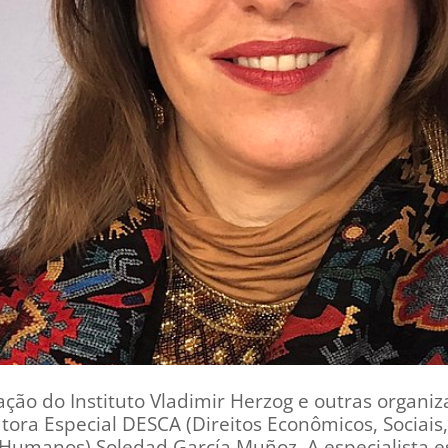
ação do Instituto Vladimir Herzog e outras organ
latora Especial DESCA (Direitos Econômicos, Sociais
Humanos) Soledad García Muñoz. A especialista est