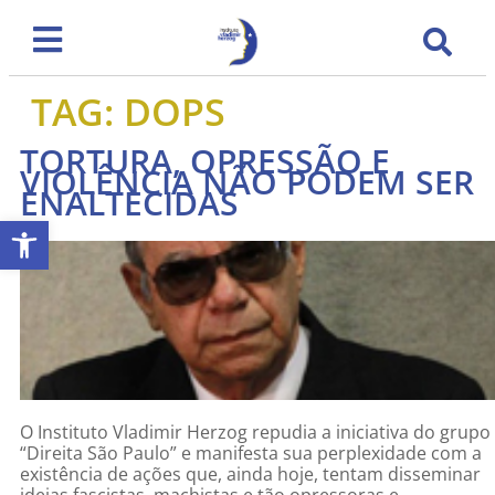
TAG:
DOPS
TORTURA, OPRESSÃO E
VIOLÊNCIA NÃO PODEM SER
ENALTECIDAS
Abrir a barra de ferramentas
O Instituto Vladimir Herzog repudia a iniciativa do grupo
“Direita São Paulo” e manifesta sua perplexidade com a
existência de ações que, ainda hoje, tentam disseminar
ideias fascistas, machistas e tão opressoras e