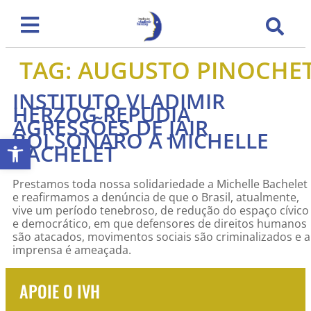
TAG:
AUGUSTO PINOCHE
INSTITUTO VLADIMIR
HERZOG REPUDIA
AGRESSÕES DE JAIR
BOLSONARO A MICHELLE
Abrir a barra de ferramentas
BACHELET
Prestamos toda nossa solidariedade a Michelle Bachelet
e reafirmamos a denúncia de que o Brasil, atualmente,
vive um período tenebroso, de redução do espaço cívico
e democrático, em que defensores de direitos humanos
são atacados, movimentos sociais são criminalizados e a
imprensa é ameaçada.
APOIE O IVH