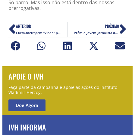
Só barro. Mas isso não está dentro das nossas
prerrogativas.
ANTERIOR
PRÓXIMO
Curta-metragem “Vlado” pretende reforçar a importância histórica de Vladimir Herzog
Prêmio Jovem Jornalista define cartaz da sua 7ª edição
APOIE O IVH
Faça parte da campanha e apoie as ações do Instituto
Vladimir Herzog.
Doe Agora
IVH INFORMA