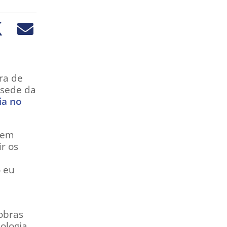
ra de
, sede da
ia no
, em
ir os
o eu
 obras
ologia