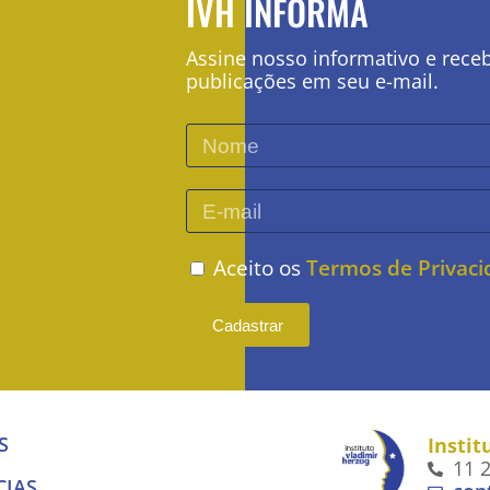
IVH INFORMA
Assine nosso informativo e rece
publicações em seu e-mail.
Aceito os
Termos de Privac
Cadastrar
S
Instit
11 
CIAS