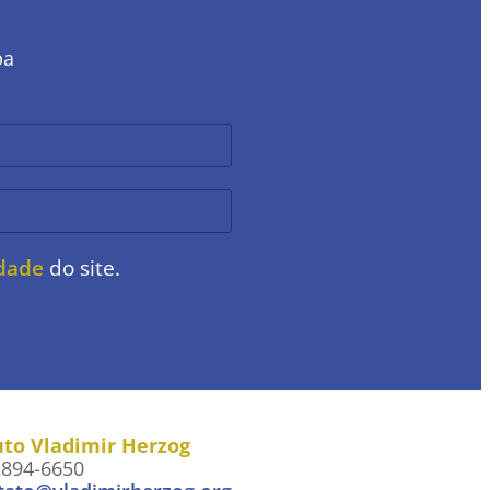
ba
idade
do site.
uto Vladimir Herzog
2894-6650