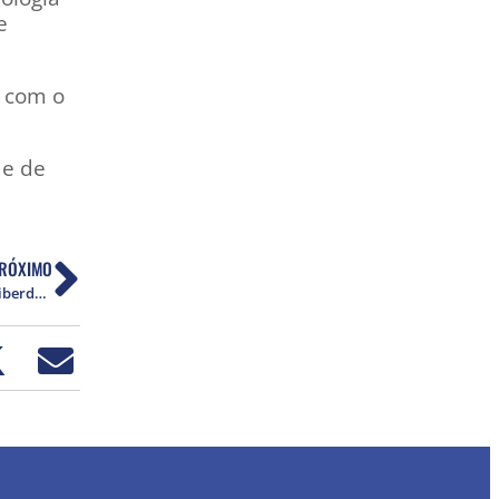
e
o com o
de de
RÓXIMO
IVH abre vaga para Assistente de Jornalismo e Liberdade de Expressão