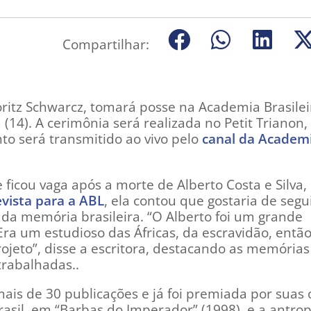
Compartilhar:
Moritz Schwarcz, tomará posse na Academia Brasilei
a (14). A cerimônia será realizada no Petit Trianon
nto será transmitido ao vivo pelo
canal da Academ
e ficou vaga após a morte de Alberto Costa e Silva
vista para a ABL
, ela contou que gostaria de segu
da memória brasileira. “O Alberto foi um grande
ra um estudioso das Áfricas, da escravidão, entã
rojeto”, disse a escritora, destacando as memórias
trabalhadas..
 mais de 30 publicações e já foi premiada por suas
rasil, em “Barbas do Imperador” (1998), e a antrop