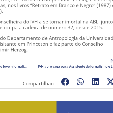
as, nos livros “Retrato em Branco e Negro” (1987) 
).
onselheira do IVH a se tornar imortal na ABL, junt
que ocupa a cadeira de número 32, desde 2015.
 do Departamento de Antropologia da Universida
visitante em Princeton e faz parte do Conselho
dimir Herzog.
P
IVH recebe inscrições para o 16º Prêmio Jovem Jornalista Fernando Pacheco Jordão até 14 de julho
Compartilhar: