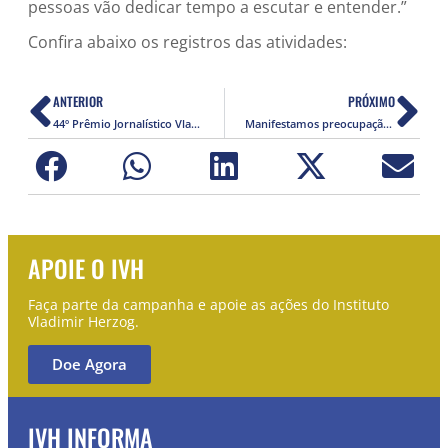
pessoas vão dedicar tempo a escutar e entender.”
Confira abaixo os registros das atividades:
ANTERIOR
PRÓXIMO
44º Prêmio Jornalístico Vladimir Herzog de Anistia e Direitos Humanos abre inscrições
Manifestamos preocupação com desaparecimentos de indigenista e jornalista na Amazônia
APOIE O IVH
Faça parte da campanha e apoie as ações do Instituto
Vladimir Herzog.
Doe Agora
IVH INFORMA