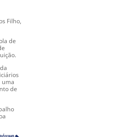
s Filho,
ola de
de
uição.
ada
ciários
e, uma
nto de
balho
boa
RÓXIMO