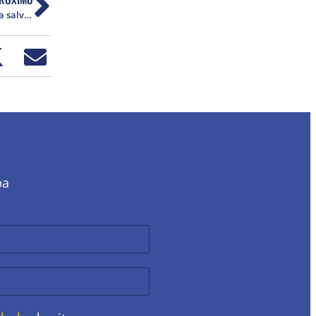
Instituto Vladimir Herzog repudia manobra para salvar Bolsonaro e golpistas
ba