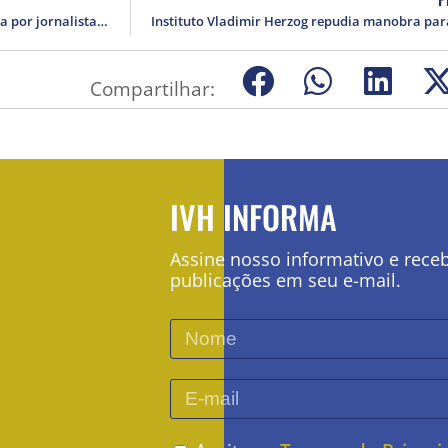
IVH repudia desinformação propagada por jornalista Madeleine Lacsko
Compartilhar:
IVH INFORMA
Assine nosso informativo e rece
publicações em seu e-mail.