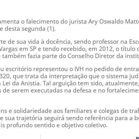
lamenta o falecimento do jurista Ary Oswaldo Matto
te desta segunda (1).
te de sua vida à docência, sendo professor na Esc
Vargas em SP e tendo recebido, em 2012, o título 
 também fazia parte do Conselho Diretor da instit
u escritório representou o IVH no pedido de entr
20, que trata da interpretação que o sistema judi
 Lei da Anistia. Tal arguição tem sido, atualment
s de serem executadas na defesa e no fortalecime
 e solidariedade aos familiares e colegas de tra
ue sua trajetória seguirá sendo referência para a 
s profundo sentido e objetivo coletivo.
P