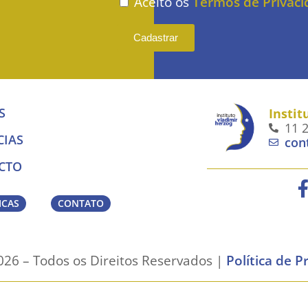
Aceito os
Termos de Privac
Cadastrar
S
Instit
11 
CIAS
con
CTO
ICAS
CONTATO
26 – Todos os Direitos Reservados |
Política de P