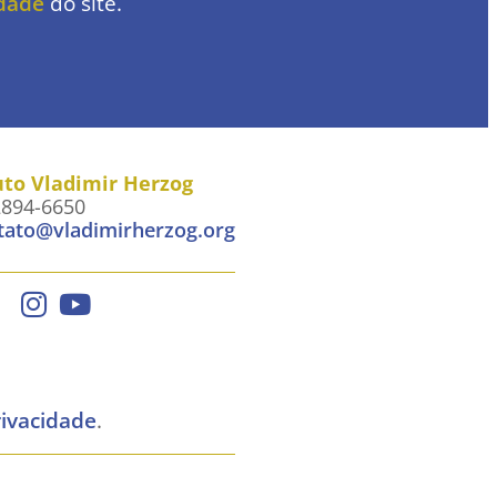
idade
do site.
uto Vladimir Herzog
2894-6650
tato@vladimirherzog.org
rivacidade
.