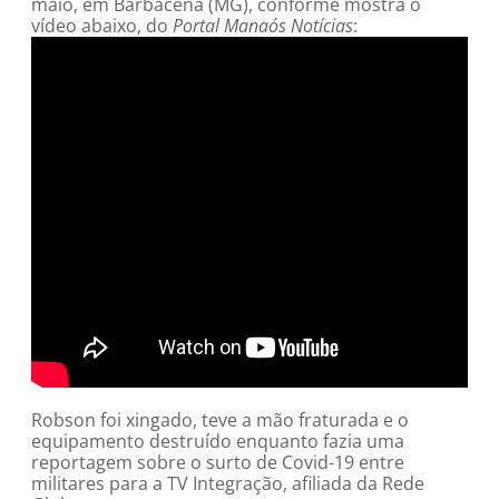
maio, em Barbacena (MG), conforme mostra o
vídeo abaixo, do
Portal Manaós Notícias
:
Robson foi xingado, teve a mão fraturada e o
equipamento destruído enquanto fazia uma
reportagem sobre o surto de Covid-19 entre
militares para a TV Integração, afiliada da Rede