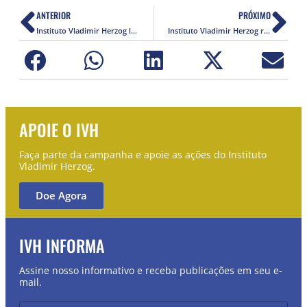
ANTERIOR
PRÓXIMO
Instituto Vladimir Herzog lamenta o assassinato do jornalista Leonardo Pinheiro
Instituto Vladimir Herzog repudia ataques de Bolsonaro a Bianca Santana
APOIE O IVH
Faça parte da campanha e apoie as ações do Instituto
Vladimir Herzog.
Doe Agora
IVH INFORMA
Assine nosso informativo e receba publicações em seu e-
mail.