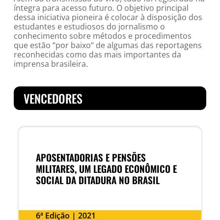
íntegra para acesso futuro. O objetivo principal
dessa iniciativa pioneira é colocar à disposição dos
estudantes e estudiosos do jornalismo o
conhecimento sobre métodos e procedimentos
que estão “por baixo“ de algumas das reportagens
reconhecidas como das mais importantes da
imprensa brasileira.
VENCEDORES
APOSENTADORIAS E PENSÕES
MILITARES, UM LEGADO ECONÔMICO E
SOCIAL DA DITADURA NO BRASIL
6ª Edição | 2021