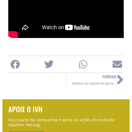
PRÓXIMO
Edições fac-símile do jornal Ex-
APOIE O IVH
Faça parte da campanha e apoie as ações do Instituto
Vladimir Herzog.