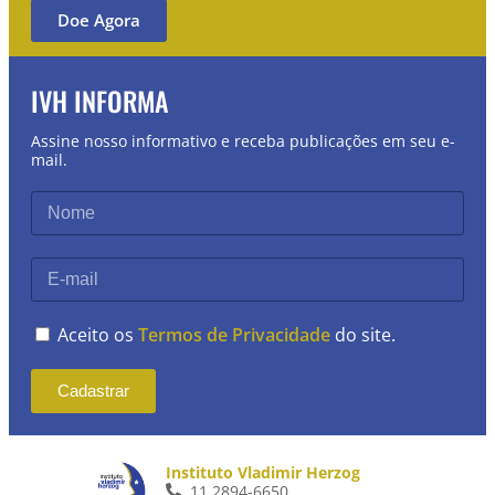
Doe Agora
IVH INFORMA
Assine nosso informativo e receba publicações em seu e-
mail.
Aceito os
Termos de Privacidade
do site.
Cadastrar
Instituto Vladimir Herzog
11 2894-6650