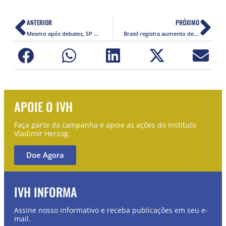
ANTERIOR
PRÓXIMO
Mesmo após debates, SP mantém nomes de ruas que lembram agentes da ditadura
Brasil registra aumento de violações de direitos humanos
APOIE O IVH
Faça parte da campanha e apoie as ações do Instituto
Vladimir Herzog.
Doe Agora
IVH INFORMA
Assine nosso informativo e receba publicações em seu e-
mail.