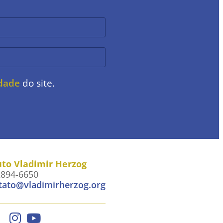
idade
do site.
uto Vladimir Herzog
2894-6650
tato@vladimirherzog.org