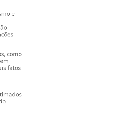
ismo e
São
ações
os, como
, em
is fatos
itimados
 do