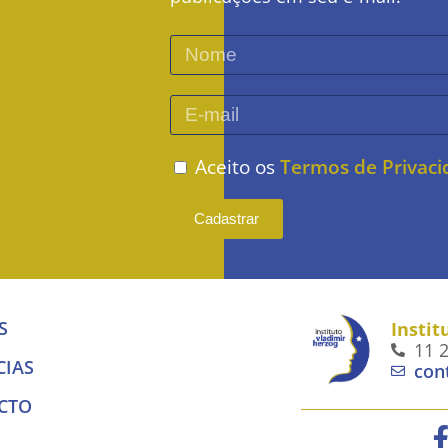
Aceito os
Termos de Privac
Cadastrar
S
Instit
11 
CIAS
con
CTO