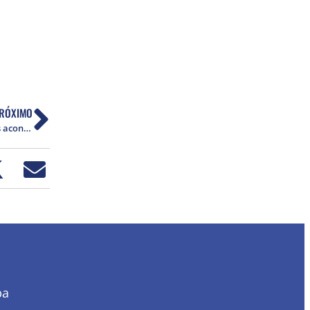
RÓXIMO
Nota do Instituto Vladimir Herzog sobre últimos acontecimentos na Casa de Detenção do Complexo Penitenciário de Pedrinhas, em São Luís (MA)
ba