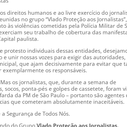
os direitos humanos e ao livre exercício do jornal
eunidas no grupo “Vlado Proteção aos Jornalistas”,
o às violências cometidas pela Polícia Militar de 
 exerciam seu trabalho de cobertura das manifest
apital paulista.
e protesto individuais dessas entidades, desejam
to e unir nossas vozes para exigir das autoridades
nicipal, que ajam decisivamente para evitar que ta
ir exemplarmente os responsáveis.
 Mas os jornalistas, que, durante a semana de
s, socos, ponta-pés e golpes de cassetete, foram v
 farda da PM de São Paulo – portanto são agentes
ências que cometeram absolutamente inaceitáveis.
é a Segurança de Todos Nós.
pando do Grupo
Vlado Proteção aos Jornalistas.