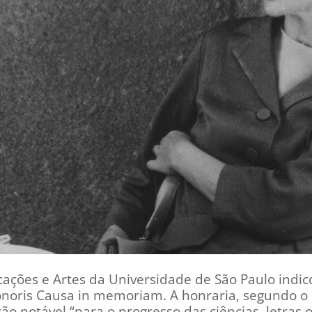
ções e Artes da Universidade de São Paulo indicou
onoris Causa in memoriam. A honraria, segundo o 
o notável “para o progresso das ciências, letras o