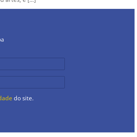
ba
idade
do site.