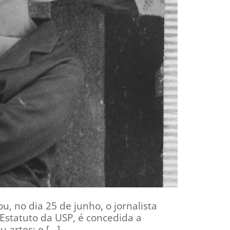
, no dia 25 de junho, o jornalista
Estatuto da USP, é concedida a
u artes; e […]