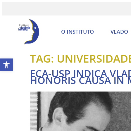
O INSTITUTO
VLADO
TAG:
UNIVERSIDAD
Abrir a barra de ferramentas
ECA-USP INDICA VL
HONORIS CAUSA IN