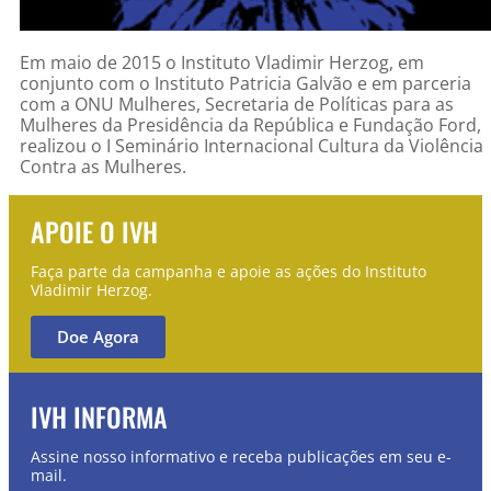
Em maio de 2015 o Instituto Vladimir Herzog, em
conjunto com o Instituto Patricia Galvão e em parceria
com a ONU Mulheres, Secretaria de Políticas para as
Mulheres da Presidência da República e Fundação Ford,
realizou o I Seminário Internacional Cultura da Violência
Contra as Mulheres.
APOIE O IVH
Faça parte da campanha e apoie as ações do Instituto
Vladimir Herzog.
Doe Agora
IVH INFORMA
Assine nosso informativo e receba publicações em seu e-
mail.