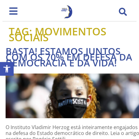
TAG:
MOVIMENTOS
SOCIAIS
BASTA! ESTAMOS JUNTOS
COM OS 70% EM DEFESA DA
DEMOCRACIA E DA VIDA!
Abrir a barra de ferramentas
O Instituto Vladimir Herzog está inteiramente engajados
na defesa do Estado democrático de direito. Leia o artig
escrito por Rogério Sottili.