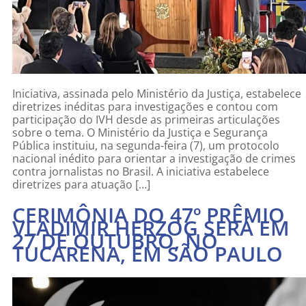
Iniciativa, assinada pelo Ministério da Justiça, estabelece
diretrizes inéditas para investigações e contou com
participação do IVH desde as primeiras articulações
sobre o tema. O Ministério da Justiça e Segurança
Pública instituiu, na segunda-feira (7), um protocolo
nacional inédito para orientar a investigação de crimes
contra jornalistas no Brasil. A iniciativa estabelece
diretrizes para atuação […]
CERIMÔNIA DO 47º PRÊMIO
VLADIMIR HERZOG SERÁ EM
27 DE OUTUBRO, NO
TUCARENA, EM SÃO PAULO