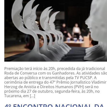
Premiação terá início às 20h, precedida da já tradicional
Roda de Conversa com os Ganhadores. As atividades sã
abertas ao público e transmitidas pela TV PUCSP. A
cerimônia de entrega do 47º Prêmio Jornalístico Vladimir
Herzog de Anistia e Direitos Humanos (PVH) será no
próximo dia 27 de outubro, segunda-feira, às 20h, no
Tucarena, em […]
4º ENCONTRO NACIONAL DA