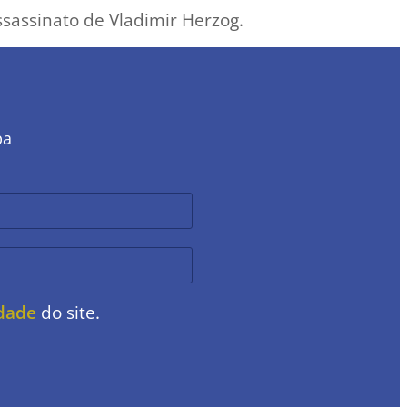
assassinato de Vladimir Herzog.
ba
idade
do site.