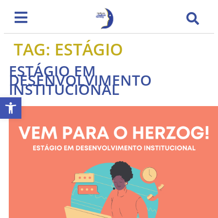
TAG:
ESTÁGIO
ESTÁGIO EM
DESENVOLVIMENTO
INSTITUCIONAL
Abrir a barra de ferramentas