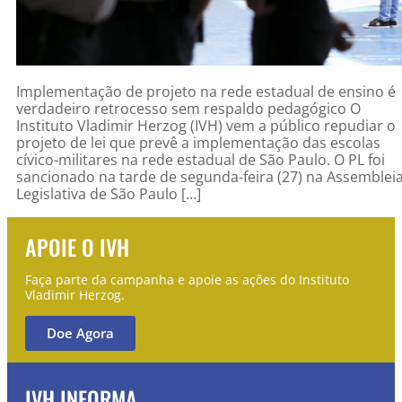
Implementação de projeto na rede estadual de ensino é
verdadeiro retrocesso sem respaldo pedagógico O
Instituto Vladimir Herzog (IVH) vem a público repudiar o
projeto de lei que prevê a implementação das escolas
cívico-militares na rede estadual de São Paulo. O PL foi
sancionado na tarde de segunda-feira (27) na Assemblei
Legislativa de São Paulo […]
APOIE O IVH
Faça parte da campanha e apoie as ações do Instituto
Vladimir Herzog.
Doe Agora
IVH INFORMA