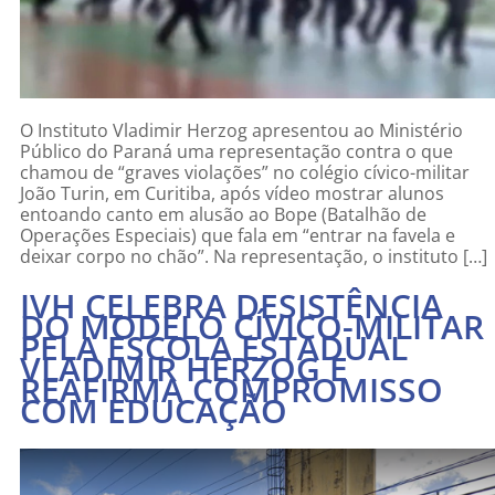
O Instituto Vladimir Herzog apresentou ao Ministério
Público do Paraná uma representação contra o que
chamou de “graves violações” no colégio cívico-militar
João Turin, em Curitiba, após vídeo mostrar alunos
entoando canto em alusão ao Bope (Batalhão de
Operações Especiais) que fala em “entrar na favela e
deixar corpo no chão”. Na representação, o instituto […]
IVH CELEBRA DESISTÊNCIA
DO MODELO CÍVICO-MILITAR
PELA ESCOLA ESTADUAL
VLADIMIR HERZOG E
REAFIRMA COMPROMISSO
COM EDUCAÇÃO