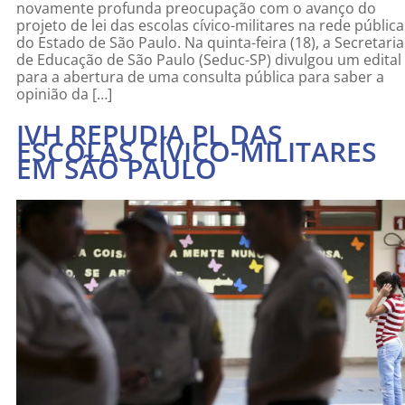
novamente profunda preocupação com o avanço do
projeto de lei das escolas cívico-militares na rede pública
do Estado de São Paulo. Na quinta-feira (18), a Secretaria
de Educação de São Paulo (Seduc-SP) divulgou um edital
para a abertura de uma consulta pública para saber a
opinião da […]
IVH REPUDIA PL DAS
ESCOLAS CÍVICO-MILITARES
EM SÃO PAULO