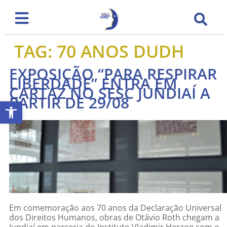
TAG:
70 ANOS DUDH
EXPOSIÇÃO “PARA RESPIRAR
LIBERDADE” ENTRA EM
CARTAZ NO SESC JUNDIAÍ A
PARTIR DE 29/08
Abrir a barra de ferramentas
Em comemoração aos 70 anos da Declaração Universal
dos Direitos Humanos, obras de Otávio Roth chegam a
Jundiaí em parceria do Instituto Vladimir Herzog com o