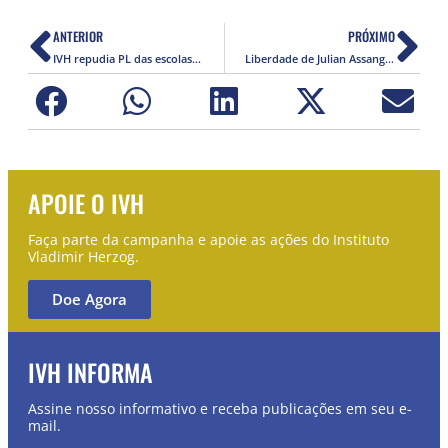
ANTERIOR
PRÓXIMO
IVH repudia PL das escolas cívico-militares em São Paulo
Liberdade de Julian Assange fortalece a liberdade de imprensa e a democracia
APOIE O IVH
Faça parte da campanha e apoie as ações do Instituto
Vladimir Herzog.
Doe Agora
IVH INFORMA
Assine nosso informativo e receba publicações em seu e-
mail.