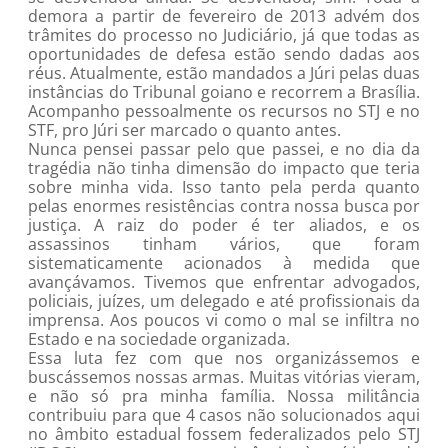
demora a partir de fevereiro de 2013 advém dos
trâmites do processo no Judiciário, já que todas as
oportunidades de defesa estão sendo dadas aos
réus. Atualmente, estão mandados a Júri pelas duas
instâncias do Tribunal goiano e recorrem a Brasília.
Acompanho pessoalmente os recursos no STJ e no
STF, pro Júri ser marcado o quanto antes.
Nunca pensei passar pelo que passei, e no dia da
tragédia não tinha dimensão do impacto que teria
sobre minha vida. Isso tanto pela perda quanto
pelas enormes resistências contra nossa busca por
justiça. A raiz do poder é ter aliados, e os
assassinos tinham vários, que foram
sistematicamente acionados à medida que
avançávamos. Tivemos que enfrentar advogados,
policiais, juízes, um delegado e até profissionais da
imprensa. Aos poucos vi como o mal se infiltra no
Estado e na sociedade organizada.
Essa luta fez com que nos organizássemos e
buscássemos nossas armas. Muitas vitórias vieram,
e não só pra minha família. Nossa militância
contribuiu para que 4 casos não solucionados aqui
no âmbito estadual fossem federalizados pelo STJ