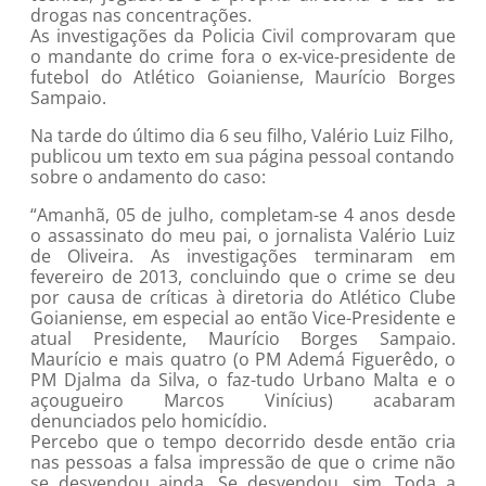
drogas nas concentrações.
As investigações da Policia Civil comprovaram que
o mandante do crime fora o ex-vice-presidente de
futebol do Atlético Goianiense, Maurício Borges
Sampaio.
Na tarde do último dia 6 seu filho, Valério Luiz Filho,
publicou um texto em sua página pessoal contando
sobre o andamento do caso:
“Amanhã, 05 de julho, completam-se 4 anos desde
o assassinato do meu pai, o jornalista Valério Luiz
de Oliveira. As investigações terminaram em
fevereiro de 2013, concluindo que o crime se deu
por causa de críticas à diretoria do Atlético Clube
Goianiense, em especial ao então Vice-Presidente e
atual Presidente, Maurício Borges Sampaio.
Maurício e mais quatro (o PM Ademá Figuerêdo, o
PM Djalma da Silva, o faz-tudo Urbano Malta e o
açougueiro Marcos Vinícius) acabaram
denunciados pelo homicídio.
Percebo que o tempo decorrido desde então cria
nas pessoas a falsa impressão de que o crime não
se desvendou ainda. Se desvendou, sim. Toda a