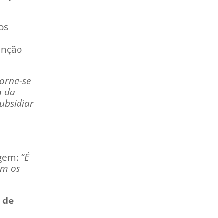
os
enção
torna-se
a da
ubsidiar
rgem:
“É
om os
 de