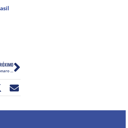
asil
RÓXIMO
Instituto Vladimir Herzog derrota governo Bolsonaro na Justiça