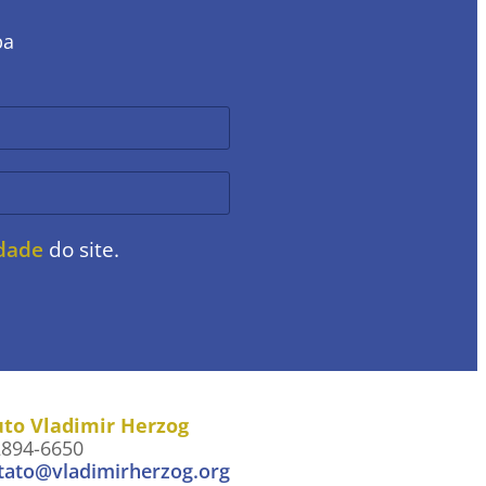
ba
idade
do site.
uto Vladimir Herzog
2894-6650
tato@vladimirherzog.org