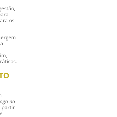
gestão,
para
para os
emergem
da
sim,
áticos.
ITO
e
m
logo na
A partir
e