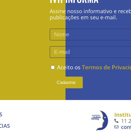
Assine nosso informativo e rece
publicações em seu e-mail.
Aceito os
Termos de Privac
Cadastrar
S
Instit
11 
CIAS
con