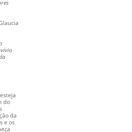
ores
Glaucia
o
vívio
 da
esteja
m do
s
ação da
s e os
heça