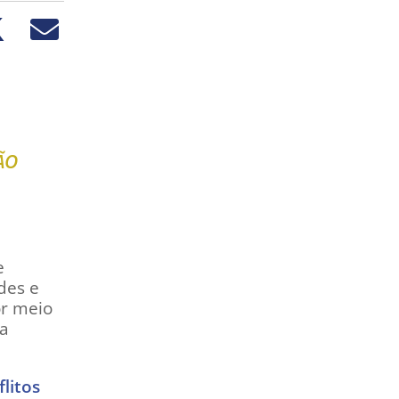
ÃO
e
des e
or meio
da
litos