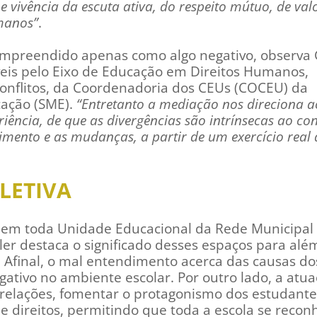
 vivência da escuta ativa, do respeito mútuo, de val
umanos”
.
 compreendido apenas como algo negativo, observa 
eis pelo Eixo de Educação em Direitos Humanos,
onflitos, da Coordenadoria dos CEUs (COCEU) da
cação (SME).
“Entretanto a mediação nos direciona a
iência, de que as divergências são intrínsecas ao con
imento e as mudanças, a partir de um exercício real
LETIVA
 em toda Unidade Educacional da Rede Municipal 
kler destaca o significado desses espaços para alé
Afinal, o mal entendimento acerca das causas do
egativo no ambiente escolar. Por outro lado, a atu
 relações, fomentar o protagonismo dos estudante
de direitos, permitindo que toda a escola se recon