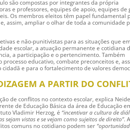
ulo são compostas por integrantes da própria
ras e professores, equipes de apoio, equipes de 
eis. Os membros eleitos têm papel fundamental 
a e, assim, ampliar o olhar de toda a comunidade 
etivas e não-punitivistas para as situações que 
dade escolar, a atuação permanente e cotidiana 
ncia, a participação e o pertencimento. Também
o processo educativo, combate preconceitos e, as
 cidadã e para o fortalecimento de valores democr
DIZAGEM A PARTIR DO CONFL
o de conflitos no contexto escolar, explica Neid
frente de Educação Básica da área de Educação e
tuto Vladimir Herzog, é
“incentivar a cultura de diá
as sejam vistas e se vejam como sujeitos de direito”
. 
litos comuns no cotidiano podem ser
“oportunidad