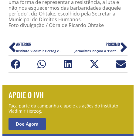
uma forma de representar a resistência, a luta e
não nos esquecermos das barbaridades daquele
período”, diz Ohtake, escolhido pela Secretaria
Municipal de Direitos Humanos.
Foto divulgação / Obra de Ricardo Ohtake
ANTERIOR
PRÓXIMO
Instituto Vladimir Herzog comemora cinco anos de luta pelos direitos humanos e inicia aprimoramento da educação nesse setor no Brasil
Jornalistas lançam a “Ponte”, novo portal sobre segurança pública e direitos humanos
APOIE O IVH
Faça parte da campanha e apoie as ações do Instituto
Vladimir Herzog.
Doe Agora