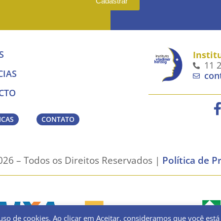
Cadastrar
S
Instit
11 
CIAS
con
CTO
ICAS
CONTATO
26 – Todos os Direitos Reservados |
Política de P
uso de cookies. Ao clicar em Aceitar, consideramos que você está