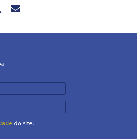
ba
idade
do site.