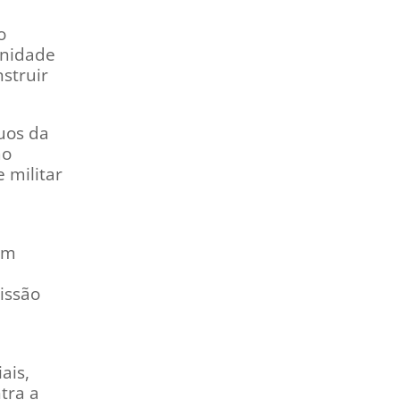
o
anidade
struir
duos da
mo
 militar
um
issão
ais,
tra a