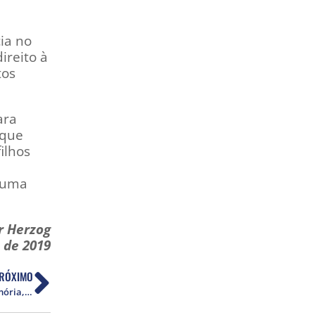
ia no
ireito à
tos
ara
 que
ilhos
e uma
r Herzog
 de 2019
RÓXIMO
Nota pública: Contra a censura na EBC: por memória, verdade e e justiça