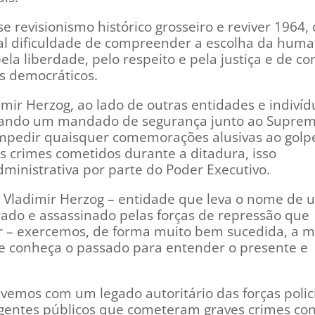
 revisionismo histórico grosseiro e reviver 1964, 
tal dificuldade de compreender a escolha da hum
a liberdade, pelo respeito e pela justiça e de con
s democráticos.
dimir Herzog, ao lado de outras entidades e indiví
colando um mandado de segurança junto ao Supre
impedir quaisquer comemorações alusivas ao golpe
s crimes cometidos durante a ditadura, isso
ministrativa por parte do Poder Executivo.
to Vladimir Herzog – entidade que leva o nome de 
rado e assassinado pelas forças de repressão que
r – exercemos, de forma muito bem sucedida, a m
e conheça o passado para entender o presente e
ivemos com um legado autoritário das forças polici
agentes públicos que cometeram graves crimes con