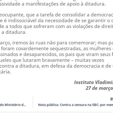
ividade a manifestações de apoio à ditadura.
reocupante, que a tarefa de consolidar a democrac
e é indissociável da necessidade de se garantir o d
de a todos que sofreram com as violações de direi
a ditadura.
 março, iremos às ruas não para comemorar; mas p
 foram covardemente sequestradas, as mulheres
ssinados e desaparecidos, os pais que viram seus f
ueles que lutaram bravamente – muitas vezes
– contra a ditadura, em defesa da democracia e d
tária.
Instituto Vladimi
27 de março
P
Nota pública de repúdio à mensagem do Ministério da Educação