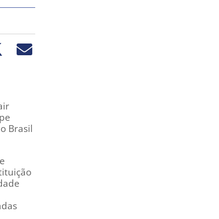
air
lpe
o Brasil
de
tituição
idade
adas