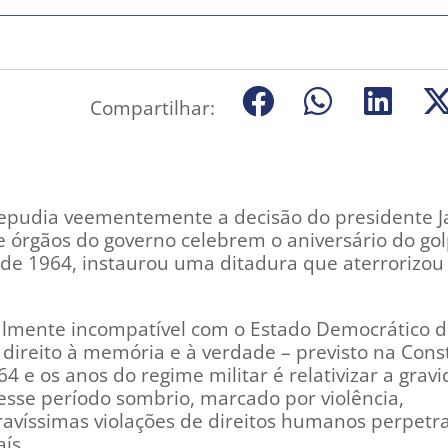
Compartilhar:
 repudia veementemente a decisão do presidente J
 órgãos do governo celebrem o aniversário do go
de 1964, instaurou uma ditadura que aterrorizou 
talmente incompatível com o Estado Democrático 
o direito à memória e à verdade – previsto na Cons
64 e os anos do regime militar é relativizar a grav
esse período sombrio, marcado por violência,
gravíssimas violações de direitos humanos perpetr
ís.