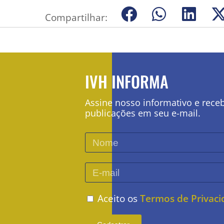
Compartilhar:
IVH INFORMA
Assine nosso informativo e rece
publicações em seu e-mail.
Aceito os
Termos de Privac