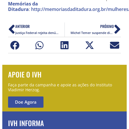
Memórias da
Ditadura
:
http://memoriasdaditadura.org.br/mulheres
ANTERIOR
PRÓXIMO
Justiça Federal rejeita denúncia contra acusado de estupro de Inês Etienne Romeu
Michel Temer suspende divulgação de lista do Trabalho Escravo publicada há 10 anos
APOIE O IVH
Faça parte da campanha e apoie as ações do Instituto
Vladimir Herzog.
Doe Agora
IVH INFORMA