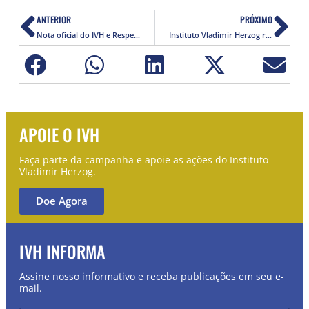
ANTERIOR
PRÓXIMO
Nota oficial do IVH e Respeitar é Preciso! sobre ocorrido no CEU Aricanduva
Instituto Vladimir Herzog repudia declaração de Eduardo Bolsonaro
APOIE O IVH
Faça parte da campanha e apoie as ações do Instituto
Vladimir Herzog.
Doe Agora
IVH INFORMA
Assine nosso informativo e receba publicações em seu e-
mail.