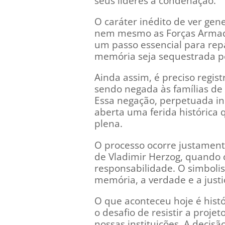
seus líderes à condenação.
O caráter inédito de ver ge
nem mesmo as Forças Armadas
um passo essencial para rep
memória seja sequestrada p
Ainda assim, é preciso regist
sendo negada às famílias de m
Essa negação, perpetuada in
aberta uma ferida histórica 
plena.
O processo ocorre justamen
de Vladimir Herzog, quando o
responsabilidade. O simboli
memória, a verdade e a just
O que aconteceu hoje é histór
o desafio de resistir a proje
nossas instituições. A decis