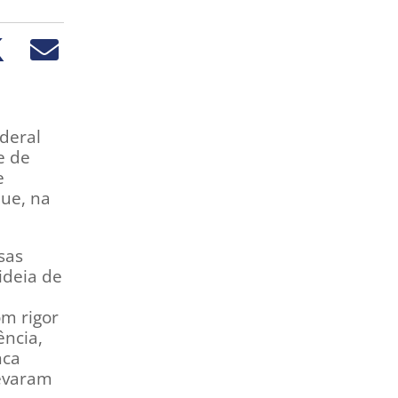
ederal
e de
e
ue, na
sas
ideia de
m rigor
ência,
nca
levaram