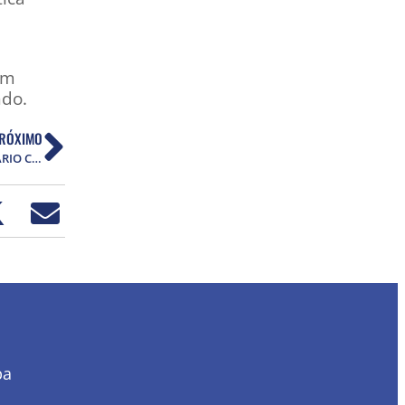
um
ndo.
RÓXIMO
IVH ALERTA PARA NOVO PRECEDENTE AUTORITÁRIO CRIADO PELO GOVERNO TRUMP
ba