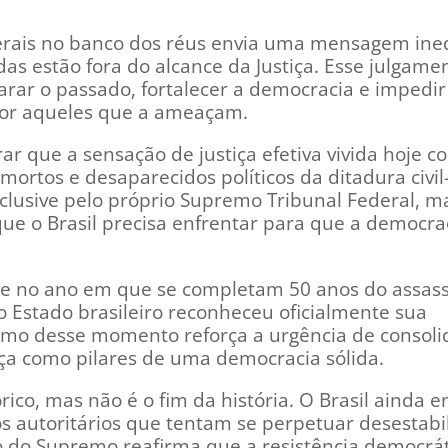
nerais no banco dos réus envia uma mensagem ine
 estão fora do alcance da Justiça. Esse julgame
arar o passado, fortalecer a democracia e impedir
or aqueles que a ameaçam.
rar que a sensação de justiça efetiva vivida hoje c
ortos e desaparecidos políticos da ditadura civil-
clusive pelo próprio Supremo Tribunal Federal, 
que o Brasil precisa enfrentar para que a democra
te no ano em que se completam 50 anos do assass
 Estado brasileiro reconheceu oficialmente sua
smo desse momento reforça a urgência de consoli
iça como pilares de uma democracia sólida.
ico, mas não é o fim da história. O Brasil ainda e
tos autoritários que tentam se perpetuar desestab
ão do Supremo reafirma que a resistência democrá