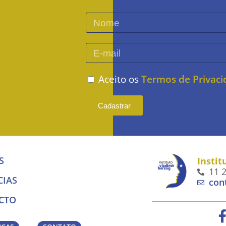
Aceito os
Termos de Privac
Cadastrar
S
Instit
11 
CIAS
con
CTO