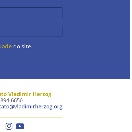
idade
do site.
uto Vladimir Herzog
2894-6650
tato@vladimirherzog.org