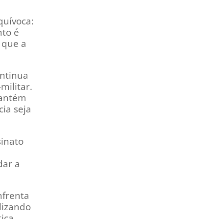
quívoca:
nto é
 que a
ontinua
militar.
mantém
cia seja
inato
dar a
nfrenta
ilizando
tica