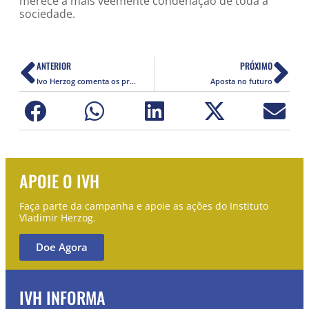
merece a mais veemente condenação de toda a
sociedade.
ANTERIOR
PRÓXIMO
Ivo Herzog comenta os projetos do IVH para 2015
Aposta no futuro
APOIE O IVH
Faça parte da campanha e apoie as ações do Instituto
Vladimir Herzog.
Doe Agora
IVH INFORMA