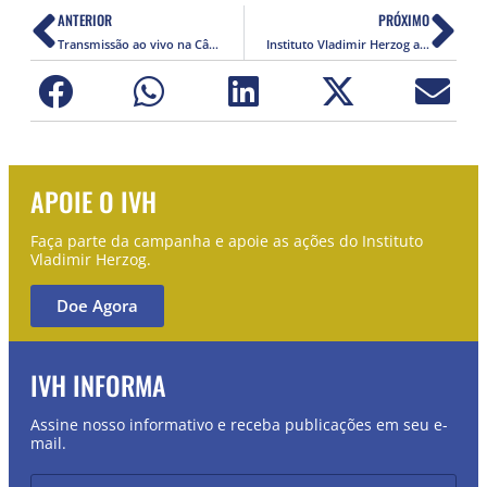
ANTERIOR
PRÓXIMO
Transmissão ao vivo na Câmara Municipal de São Paulo – Sala Oscar Pedroso Horta
Instituto Vladimir Herzog anuncia os vencedores do 4º Prêmio Jovem Jornalista Fernando Pacheco Jordão
APOIE O IVH
Faça parte da campanha e apoie as ações do Instituto
Vladimir Herzog.
Doe Agora
IVH INFORMA
Assine nosso informativo e receba publicações em seu e-
mail.