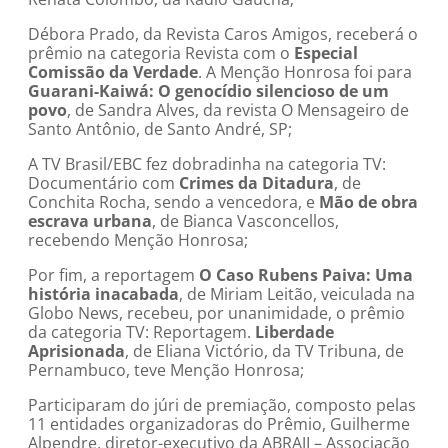
Débora Prado, da Revista Caros Amigos, receberá o
prêmio na categoria Revista com o
Especial
Comissão da Verdade
. A Menção Honrosa foi para
Guarani-Kaiwá: O genocídio silencioso de um
povo
, de Sandra Alves, da revista O Mensageiro de
Santo Antônio, de Santo André, SP;
A TV Brasil/EBC fez dobradinha na categoria TV:
Documentário com
Crimes da Ditadura
, de
Conchita Rocha, sendo a vencedora, e
Mão de obra
escrava urbana
, de Bianca Vasconcellos,
recebendo Menção Honrosa;
Por fim, a reportagem
O Caso Rubens Paiva: Uma
história inacabada
, de Miriam Leitão, veiculada na
Globo News, recebeu, por unanimidade, o prêmio
da categoria TV: Reportagem.
Liberdade
Aprisionada
, de Eliana Victório, da TV Tribuna, de
Pernambuco, teve Menção Honrosa;
Participaram do júri de premiação, composto pelas
11 entidades organizadoras do Prêmio, Guilherme
Alpendre, diretor-executivo da ABRAJI – Associação