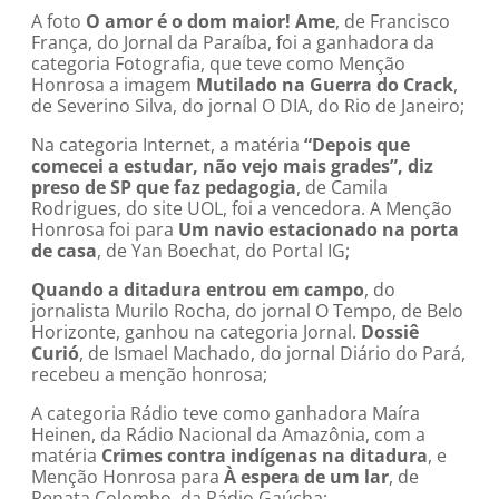
A foto
O amor é o dom maior! Ame
, de Francisco
França, do Jornal da Paraíba, foi a ganhadora da
categoria Fotografia, que teve como Menção
Honrosa a imagem
Mutilado na Guerra do Crack
,
de Severino Silva, do jornal O DIA, do Rio de Janeiro;
Na categoria Internet, a matéria
“Depois que
comecei a estudar, não vejo mais grades”, diz
preso de SP que faz pedagogia
, de Camila
Rodrigues, do site UOL, foi a vencedora. A Menção
Honrosa foi para
Um navio estacionado na porta
de casa
, de Yan Boechat, do Portal IG;
Quando a ditadura entrou em campo
, do
jornalista Murilo Rocha, do jornal O Tempo, de Belo
Horizonte, ganhou na categoria Jornal.
Dossiê
Curió
, de Ismael Machado, do jornal Diário do Pará,
recebeu a menção honrosa;
A categoria Rádio teve como ganhadora Maíra
Heinen, da Rádio Nacional da Amazônia, com a
matéria
Crimes contra indígenas na ditadura
, e
Menção Honrosa para
À espera de um lar
, de
Renata Colombo, da Rádio Gaúcha;