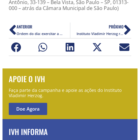
Antônio, 33-139 – Bela Vista, São Paulo – SP, 01313-
000 – atrás da Câmara Municipal de São Paulo)
ANTERIOR
PRÓXIMO
Ordem do dia: exercitar a memória, defender a democracia, educar para os direitos humanos
Instituto Vladimir Herzog repudia ameaça golpista de Bolsonaro
APOIE O IVH
Faça parte da campanha e apoie as ações do Instituto
Vladimir Herzog.
Doe Agora
IVH INFORMA