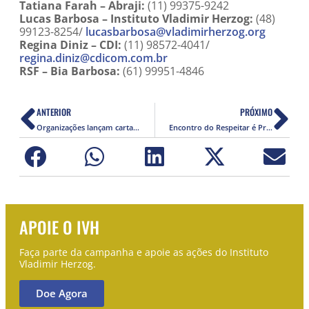
Tatiana Farah – Abraji:
(11) 99375-9242
Lucas Barbosa – Instituto Vladimir Herzog:
(48)
99123-8254/
lucasbarbosa@vladimirherzog.org
Regina Diniz – CDI:
(11) 98572-4041/
regina.diniz@cdicom.com.br
RSF – Bia Barbosa:
(61) 99951-4846
ANTERIOR
PRÓXIMO
Organizações lançam carta exigindo ações de combate ao racismo ambiental
Encontro do Respeitar é Preciso! discutiu saúde emocional no ambiente escolar
APOIE O IVH
Faça parte da campanha e apoie as ações do Instituto
Vladimir Herzog.
Doe Agora