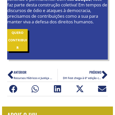
faz parte desta construção coletiva! Em tempos de
discursos de ódio e ataques à democracia,
precisamos de contribuições como a sua para
manter viva a defesa dos direitos humanos.
QUERO
CONTRIBUI
R
ANTERIOR
PRÓXIMO
Recursos Hídricos e Justiça Social: O Desafio das Comunidades Quilombolas
DH Fest chega à 6ª edição com Tom Zé, cinema de direitos humanos, teatro e prêmio a Emicida
APOIE O IVH