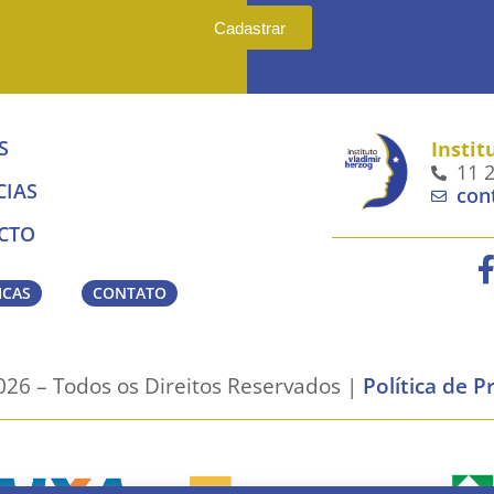
Cadastrar
S
Instit
11 
CIAS
con
CTO
ICAS
CONTATO
26 – Todos os Direitos Reservados |
Política de P