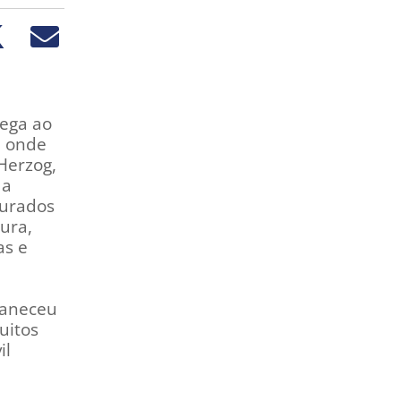
hega ao
, onde
Herzog,
 a
turados
ura,
as e
a
maneceu
uitos
il