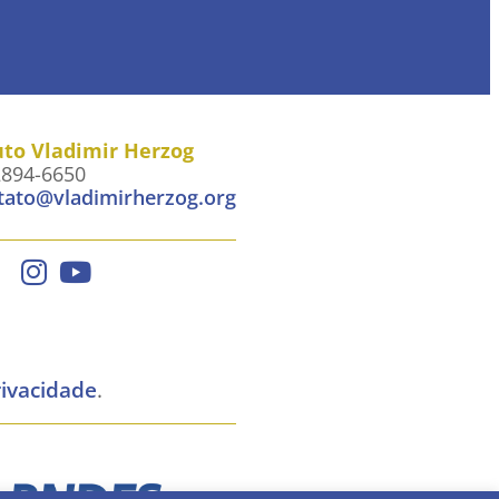
uto Vladimir Herzog
2894-6650
tato@vladimirherzog.org
rivacidade
.