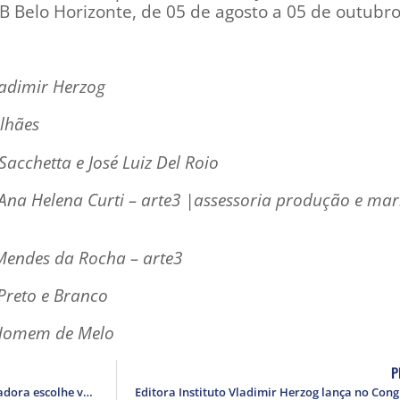
BB Belo Horizonte, de 05 de agosto a 05 de outubro
Vladimir Herzog
lhães
Sacchetta e José Luiz Del Roio
Ana Helena Curti – arte3 |assessoria produção e mar
Mendes da Rocha – arte3
Preto e Branco
Homem de Melo
P
Em sessão pública, Comissão Organizadora escolhe vencedores da 35a edição do Prêmio Jornalístico Vladimir Herzog de Anistia e Direitos Humanos (2013)