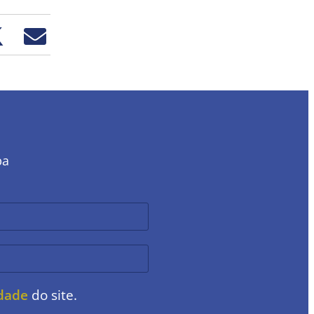
ba
idade
do site.