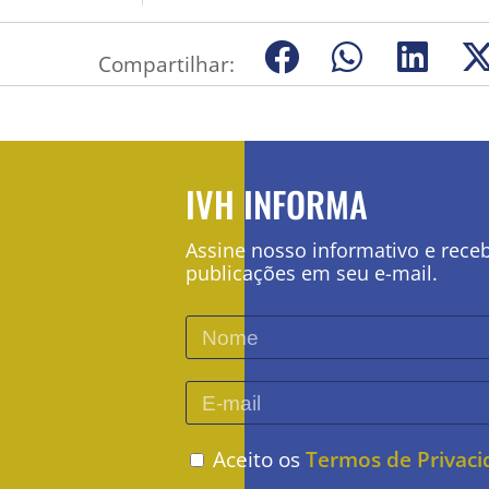
Compartilhar:
IVH INFORMA
Assine nosso informativo e rece
publicações em seu e-mail.
Aceito os
Termos de Privac