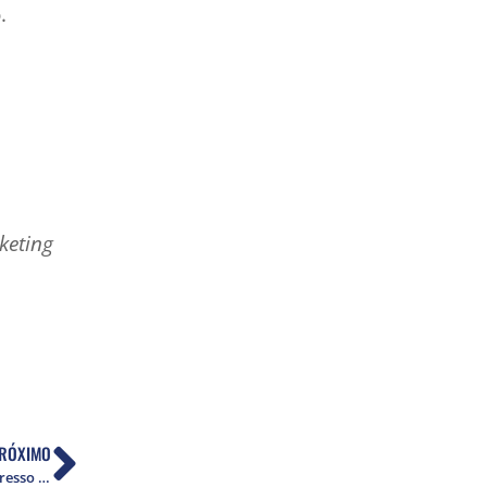
.
keting
RÓXIMO
Editora Instituto Vladimir Herzog lança no Congresso Nacional livro comemorativo do 25º aniversário da Constituição de 1988 (2013)