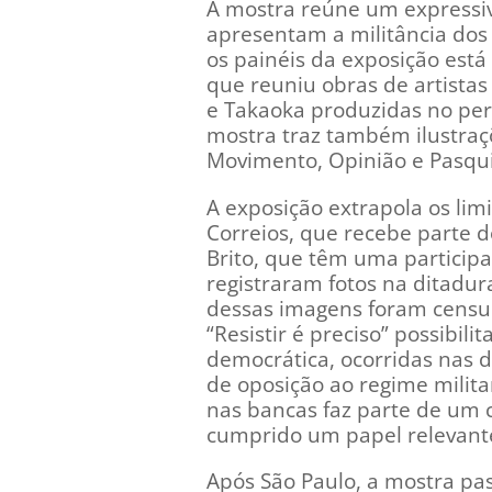
A mostra reúne um expressiv
apresentam a militância dos
os painéis da exposição está a
que reuniu obras de artistas 
e Takaoka produzidas no perí
mostra traz também ilustraç
Movimento, Opinião e Pasqu
A exposição extrapola os li
Correios, que recebe parte d
Brito, que têm uma participa
registraram fotos na ditadur
dessas imagens foram censur
“Resistir é preciso” possibil
democrática, ocorridas nas d
de oposição ao regime milita
nas bancas faz parte de um c
cumprido um papel relevante
Após São Paulo, a mostra pa