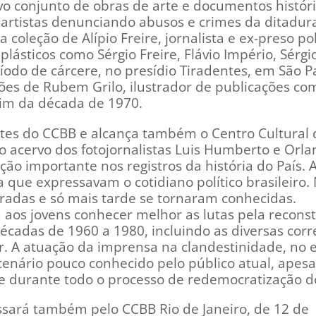
o conjunto de obras de arte e documentos histór
 artistas denunciando abusos e crimes da ditadura
 coleção de Alípio Freire, jornalista e ex-preso pol
plásticos como Sérgio Freire, Flávio Império, Sérgi
odo de cárcere, no presídio Tiradentes, em São P
ões de Rubem Grilo, ilustrador de publicações co
im da década de 1970.
mites do CCBB e alcança também o Centro Cultural 
o acervo dos fotojornalistas Luis Humberto e Orl
ção importante nos registros da história do País.
a que expressavam o cotidiano político brasileiro.
adas e só mais tarde se tornaram conhecidas.
ita aos jovens conhecer melhor as lutas pela recons
écadas de 1960 a 1980, incluindo as diversas corr
r. A atuação da imprensa na clandestinidade, no ex
enário pouco conhecido pelo público atual, apesa
 durante todo o processo de redemocratização do
ssará também pelo CCBB Rio de Janeiro, de 12 de