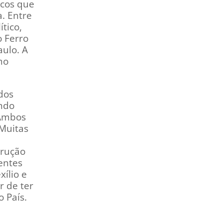
icos que
. Entre
ítico,
o Ferro
aulo. A
mo
dos
ando
 Ambos
 Muitas
trução
entes
ílio e
r de ter
 País.