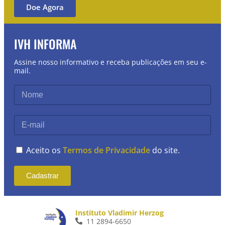
Doe Agora
IVH INFORMA
Assine nosso informativo e receba publicações em seu e-
mail.
Aceito os
Termos de Privacidade
do site.
Cadastrar
Instituto Vladimir Herzog
11 2894-6650